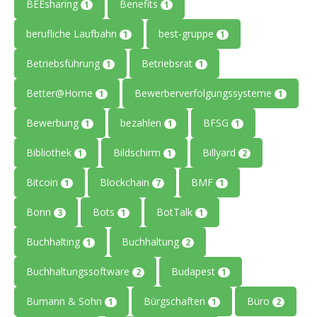
BEEsharing
Benefits
1
1
berufliche Laufbahn
best-gruppe
1
1
Betriebsführung
Betriebsrat
1
1
Better@Home
Bewerberverfolgungssysteme
1
1
Bewerbung
bezahlen
BFSG
1
1
1
Bibliothek
Bildschirm
Billyard
1
1
2
Bitcoin
Blockchain
BMF
1
7
1
Bonn
Bots
BotTalk
3
1
1
Buchhalting
Buchhaltung
1
2
Buchhaltungssoftware
Budapest
2
1
Bumann & Sohn
Bürgschaften
Büro
1
1
2