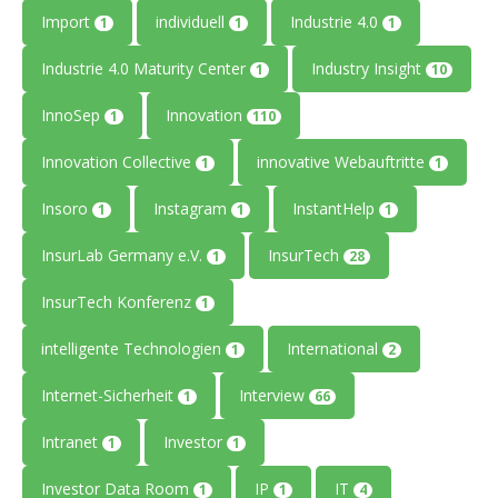
Import
individuell
Industrie 4.0
1
1
1
Industrie 4.0 Maturity Center
Industry Insight
1
10
InnoSep
Innovation
1
110
Innovation Collective
innovative Webauftritte
1
1
Insoro
Instagram
InstantHelp
1
1
1
InsurLab Germany e.V.
InsurTech
1
28
InsurTech Konferenz
1
intelligente Technologien
International
1
2
Internet-Sicherheit
Interview
1
66
Intranet
Investor
1
1
Investor Data Room
IP
IT
1
1
4