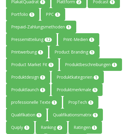
PlakatQuadrat
Plattform
Podcast
1
2
1
Portfolio
PPC
1
1
Prepaid-Zahlungsmethoden
1
Pressemitteilung
Print-Medien
12
1
Printwerbung
Product Branding
1
1
Product Market Fit
Produktbeschreibungen
1
1
Produktdesign
Produktkategorien
1
1
Produktlaunch
Produktmerkmale
1
1
professionelle Texte
PropTech
1
1
Qualifikation
Qualifikationsmatrix
1
1
Quiply
Ranking
Ratingen
1
2
1