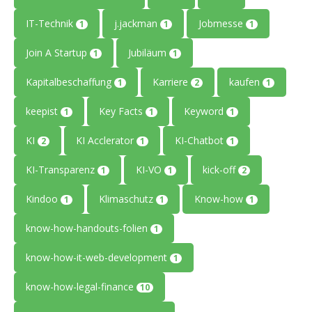
IT-Technik
j.jackman
Jobmesse
1
1
1
Join A Startup
Jubiläum
1
1
Kapitalbeschaffung
Karriere
kaufen
1
2
1
keepist
Key Facts
Keyword
1
1
1
KI
KI Acclerator
KI-Chatbot
2
1
1
KI-Transparenz
KI-VO
kick-off
1
1
2
Kindoo
Klimaschutz
Know-how
1
1
1
know-how-handouts-folien
1
know-how-it-web-development
1
know-how-legal-finance
10