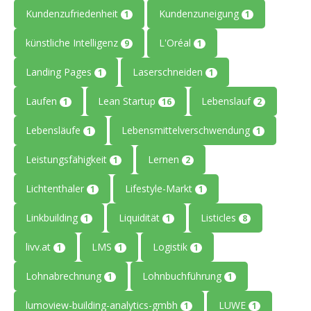
Kundenzufriedenheit
Kundenzuneigung
1
1
künstliche Intelligenz
L'Oréal
9
1
Landing Pages
Laserschneiden
1
1
Laufen
Lean Startup
Lebenslauf
1
16
2
Lebensläufe
Lebensmittelverschwendung
1
1
Leistungsfähigkeit
Lernen
1
2
Lichtenthaler
Lifestyle-Markt
1
1
Linkbuilding
Liquidität
Listicles
1
1
8
livv.at
LMS
Logistik
1
1
1
Lohnabrechnung
Lohnbuchführung
1
1
lumoview-building-analytics-gmbh
LUWE
1
1