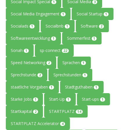
Social Impact Special
Social Media
1
3
Social Media Engagement
Social Startup
1
1
Socialads
Socialbnb
Software
1
1
2
Softwareentwicklung
Sommerfest
1
1
Sonah
sp-connect
1
22
Speed Networking
Sprachen
2
1
Sprechstunde
Sprechstunden
2
1
staatliche Vorgaben
Stadtguthaben
1
1
Starke Jobs
Start-Up
Start-ups
1
1
1
Startkapital
STARTPLATZ
2
14
STARTPLATZ Accelerator
4