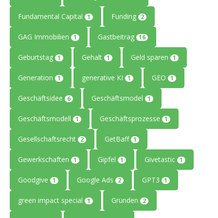
Fundamental Capital
Funding
1
2
GAG Immobilien
Gastbeitrag
1
16
Geburtstag
Gehalt
Geld sparen
1
1
1
Generation
generative KI
GEO
1
1
1
Geschäftsidee
Geschäftsmodel
6
1
Geschäftsmodell
Geschäftsprozesse
1
1
Gesellschaftsrecht
GetBaff
2
1
Gewerkschaften
Gipfel
Givetastic
1
1
1
Goodgive
Google Ads
GPT3
1
2
1
green impact special
Gründen
1
2