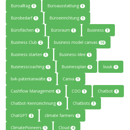
Büroalltag
Büroausstattung
1
1
Bürobedarf
Büroeinrichtung
1
1
Büroflächen
Büroraum
Business
1
1
1
Business Club
business model canvas
2
10
Business starten
Business-Idee
1
1
Businesscoaching
Businessplan
buuk
1
5
1
bvk-patentanwälte
Canva
1
1
Cashflow Management
CDO
Chatbot
1
1
1
Chatbot-Kennzeichnung
Chatbots
1
1
ChatGPT
climate farmers
3
1
ClimatePioneers
Cloud
1
4