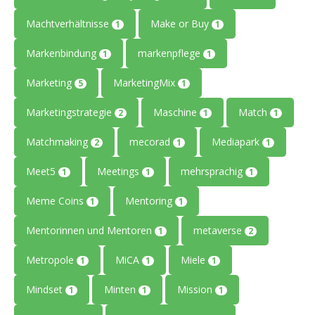
Machtverhältnisse
Make or Buy
1
1
Markenbindung
markenpflege
1
1
Marketing
MarketingMix
5
1
Marketingstrategie
Maschine
Match
2
1
1
Matchmaking
mecorad
Mediapark
2
1
1
Meet5
Meetings
mehrsprachig
1
1
1
Meme Coins
Mentoring
1
1
Mentorinnen und Mentoren
metaverse
1
2
Metropole
MiCA
Miele
1
1
1
Mindset
Minten
Mission
1
1
1