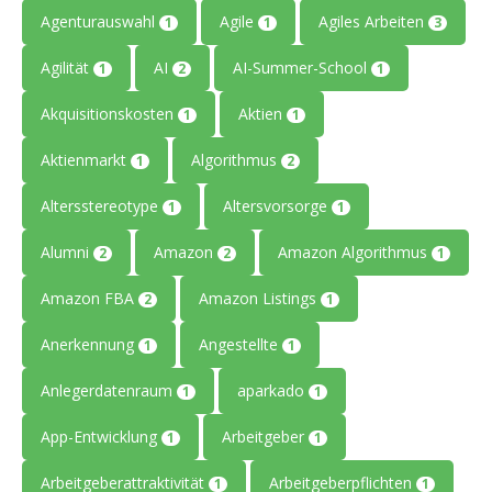
Agenturauswahl
Agile
Agiles Arbeiten
1
1
3
Agilität
AI
AI-Summer-School
1
2
1
Akquisitionskosten
Aktien
1
1
Aktienmarkt
Algorithmus
1
2
Altersstereotype
Altersvorsorge
1
1
Alumni
Amazon
Amazon Algorithmus
2
2
1
Amazon FBA
Amazon Listings
2
1
Anerkennung
Angestellte
1
1
Anlegerdatenraum
aparkado
1
1
App-Entwicklung
Arbeitgeber
1
1
Arbeitgeberattraktivität
Arbeitgeberpflichten
1
1