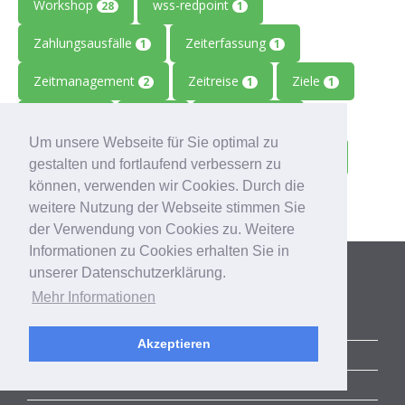
Workshop
wss-redpoint
28
1
Zahlungsausfälle
Zeiterfassung
1
1
Zeitmanagement
Zeitreise
Ziele
2
1
1
Zolitron
Zoll
Zollwissen
1
1
1
Um unsere Webseite für Sie optimal zu
Zoom
Zukunft
Zulieferbetriebe
1
1
1
gestalten und fortlaufend verbessern zu
können, verwenden wir Cookies. Durch die
Zusammenarbeit
1
weitere Nutzung der Webseite stimmen Sie
der Verwendung von Cookies zu. Weitere
Informationen zu Cookies erhalten Sie in
Kategorien
unserer Datenschutzerklärung.
Mehr Informationen
ALLE BLOGBEITRÄGE
Akzeptieren
ERFOLGSGESCHICHTEN
ACCELERATOR