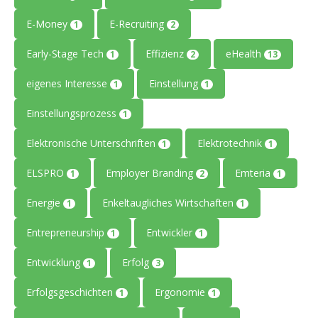
E-Money
E-Recruiting
1
2
Early-Stage Tech
Effizienz
eHealth
1
2
13
eigenes Interesse
Einstellung
1
1
Einstellungsprozess
1
Elektronische Unterschriften
Elektrotechnik
1
1
ELSPRO
Employer Branding
Emteria
1
2
1
Energie
Enkeltaugliches Wirtschaften
1
1
Entrepreneurship
Entwickler
1
1
Entwicklung
Erfolg
1
3
Erfolgsgeschichten
Ergonomie
1
1