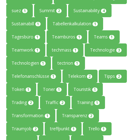
suez
Summit
Sustainability
1
2
4
Sustainabill
Tabellenkalkulation
1
1
Tagesbüro
Teambüros
Teams
1
1
1
Teamwork
techmass
Technologie
1
1
3
Technologien
tectrion
1
1
Telefonanschlüsse
Telekom
Tipps
1
2
2
Token
Toner
Touristik
1
1
1
Trading
Traffic
Training
2
2
1
Transformation
Transparenz
1
2
Traumjob
treffpunkt
Trello
2
1
1