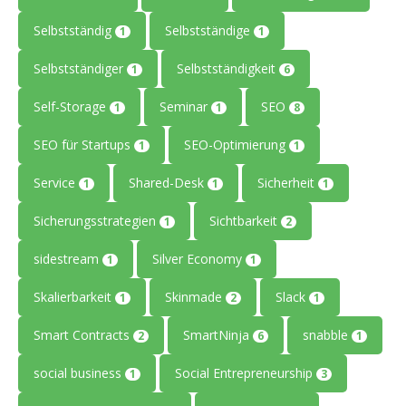
Selbstständig
Selbstständige
1
1
Selbstständiger
Selbstständigkeit
1
6
Self-Storage
Seminar
SEO
1
1
8
SEO für Startups
SEO-Optimierung
1
1
Service
Shared-Desk
Sicherheit
1
1
1
Sicherungsstrategien
Sichtbarkeit
1
2
sidestream
Silver Economy
1
1
Skalierbarkeit
Skinmade
Slack
1
2
1
Smart Contracts
SmartNinja
snabble
2
6
1
social business
Social Entrepreneurship
1
3