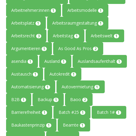
Arbeitnehmer:innen
Arbeitsmodelle
1
1
Arbeitsplatz
Arbeitsraumgestaltung
1
1
Arbeitsrecht
Arbeitstag
Arbeitswelt
3
1
1
Argumentieren
As Good As Pros
1
2
asendia
Ausland
Auslandsaufenthalt
1
1
1
Austausch
Autokredit
1
1
Automatisierung
Autovermietung
1
1
B2B
Backup
Baoo
1
1
2
Barrierefreiheit
Batch #25
Batch 1#
1
1
1
Baukastenprinzip
Beamte
1
1