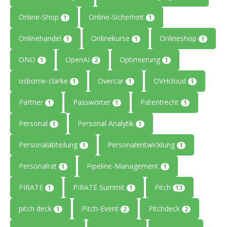
Online-Shop
Online-Sicherheit
1
1
Onlinehandel
Onlinekurse
Onlineshop
1
1
1
ONO
OpenAI
Optimierung
1
2
1
osborne-clarke
Overcar
OVHcloud
1
1
1
Partner
Passwörter
Patentrecht
1
1
1
Personal
Personal Analytik
1
1
Personalabteilung
Personalentwicklung
1
1
Personalrat
Pipeline-Management
1
1
PIRATE
PIRATE Summit
Pitch
1
1
13
pitch deck
Pitch-Event
Pitchdeck
1
2
2