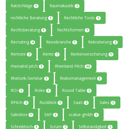
Ratstchläge
Raumakustik
1
2
rechtliche Beratung
Rechtliche Tools
1
1
Rechtsberatung
Rechtsformen
1
1
Recruiting
Reisebranche
Rekrutierung
4
1
2
Remote
Rente
Rentenversicherung
3
1
1
rheinalnd pitch
Rheinland-Pitch
1
66
Rhetorik-Seminar
Risikomanagement
1
1
ROI
Rolex
Round Table
1
1
1
RPitch
Rückblick
SaaS
Sales
3
1
2
1
Salesbox
SAP
scalue-gmbh
1
1
1
Schreibtisch
Scrum
Selbständigkeit
1
7
1