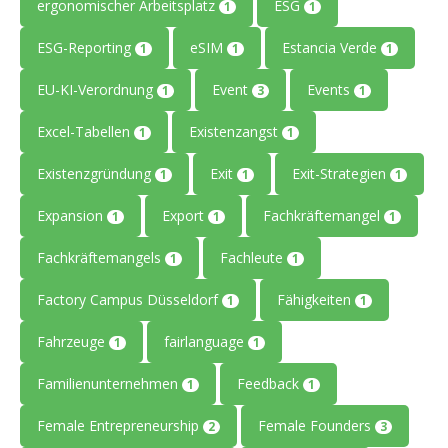
ergonomischer Arbeitsplatz
ESG
1
1
ESG-Reporting
eSIM
Estancia Verde
1
1
1
EU-KI-Verordnung
Event
Events
1
3
1
Excel-Tabellen
Existenzangst
1
1
Existenzgründung
Exit
Exit-Strategien
1
1
1
Expansion
Export
Fachkräftemangel
1
1
1
Fachkräftemangels
Fachleute
1
1
Factory Campus Düsseldorf
Fähigkeiten
1
1
Fahrzeuge
fairlanguage
1
1
Familienunternehmen
Feedback
1
1
Female Entrepreneurship
Female Founders
2
3