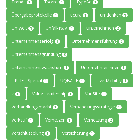
Trends
Tsorro
TypeAd
1
1
1
Übergabeprotokolle
ucura
umdenken
1
1
1
Umwelt
Unfall-Navi
Unternehmen
1
1
2
Unternehmenserfolg
Unternehmensführung
1
2
Unternehmensgründung
3
Unternehmenswachstum
Unternehmer:innen
1
1
UPLIFT Special
UQBATE
Uze Mobility
1
1
1
v
Value Leadership
VanSite
1
1
1
Verhandlungsmacht
Verhandlungsstrategie
1
1
Verkauf
Vernetzen
Vernetzung
1
1
2
Verschlüsselung
Versicherung
1
1