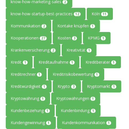
know-how-marketing-sales
2
know-how-startup-best-practices
Köln
12
11
Kommunikation
Kontake knüpfen
2
1
Kooperationen
Kosten
KPMG
27
3
1
Krankenversicherung
Kreativität
2
1
Kredit
Kreditaufnahme
Kreditberater
1
1
1
Kreditrechner
Kreditrisikobewertung
1
1
Kreditwürdigkeit
Krypto
Kryptomarkt
1
3
1
Kryptowährung
Kryptowährungen
1
1
Kundenbeziehung
Kundenbindung
1
1
Kundengewinnung
Kundenkommunikation
1
1