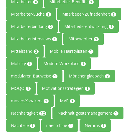
Mitarbeiter
Mitarbeiter-Benefits
4
1
Mitarbeiter-Suche
Mitarbeiter-Zufriedenheit
1
1
Mitarbeiterbindung
Mitarbeiterentwicklung
2
1
Mitarbeiterinterviews
Mitbewerber
1
1
Mittelstand
Mobile Hairstylisten
2
1
Mobility
Modern Workplace
1
1
modularen Bauweise
Mönchengladbach
1
2
MOQO
Motivationsstrategien
1
1
moversXshakers
MVP
1
1
Nachhaltigkeit
Nachhaltigkeitsmanagement
12
1
Nachteile
naeco blue
Nemms
1
1
1