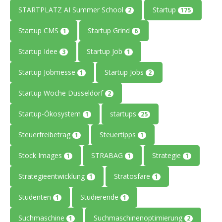
STARTPLATZ AI Summer School
Startup
2
175
Startup CMS
Startup Grind
1
6
Startup Idee
Startup Job
3
1
Startup Jobmesse
Startup Jobs
1
2
Startup Woche Düsseldorf
2
Startup-Ökosystem
startups
1
25
Steuerfreibetrag
Steuertipps
1
1
Stock Images
STRABAG
Strategie
1
1
1
Strategieentwicklung
Stratosfare
1
1
Studenten
Studierende
1
1
Suchmaschine
Suchmaschinenoptimierung
1
2