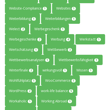
Website-Compliance
Websites
1
1
Weiterbildung
Weiterbildungen
1
1
Welect
Werbegeschenk
2
1
Werbegeschenke
Werbung
Werksta.tt
2
4
1
Wertschätzung
Wettbewerb
1
3
Wettbewerbsanalysen
Wettbewerbsfähigkeit
1
1
Winterfinale
wirkungsvoll
Wissen
2
1
1
Wohlfühlplatz
WooCommerce
1
1
WordPress
work-life balance
2
5
Workaholic
Working Abroad
1
1