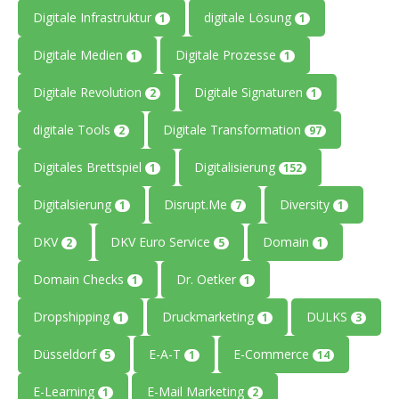
Digitale Infrastruktur
digitale Lösung
1
1
Digitale Medien
Digitale Prozesse
1
1
Digitale Revolution
Digitale Signaturen
2
1
digitale Tools
Digitale Transformation
2
97
Digitales Brettspiel
Digitalisierung
1
152
Digitalsierung
Disrupt.Me
Diversity
1
7
1
DKV
DKV Euro Service
Domain
2
5
1
Domain Checks
Dr. Oetker
1
1
Dropshipping
Druckmarketing
DULKS
1
1
3
Düsseldorf
E-A-T
E-Commerce
5
1
14
E-Learning
E-Mail Marketing
1
2