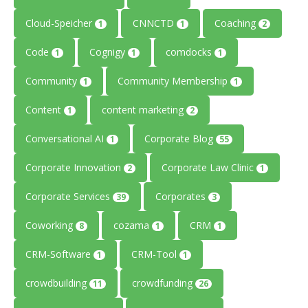
Cloud-Speicher
CNNCTD
Coaching
1
1
2
Code
Cognigy
comdocks
1
1
1
Community
Community Membership
1
1
Content
content marketing
1
2
Conversational AI
Corporate Blog
1
55
Corporate Innovation
Corporate Law Clinic
2
1
Corporate Services
Corporates
39
3
Coworking
cozama
CRM
8
1
1
CRM-Software
CRM-Tool
1
1
crowdbuilding
crowdfunding
11
26