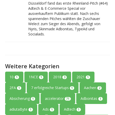
Düsseldorf fand das erste Rheinland-Pitch (#64)
Adtech & E-Commerce Special vor
ausverkauftem Publikum statt. Nach sechs
spannenden Pitches wählten die Zuschauer
Welect zum Sieger des Abends, gefolgt von
Nyris, Skinmade Adbonitas, TypeAd und
Socialads.
Weitere Kategorien
10
1NCE
2018
2021
1
1
3
1
2FA
7 erfolgreiche Startups
Aachen
1
1
2
Absicherung
accelerator
Adbonitas
1
71
1
adiutaByte
Ads
Adtech
1
1
1