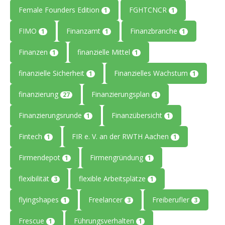
Female Founders Edition
FGHTCNCR
1
1
FIMO
Finanzamt
Finanzbranche
1
1
1
Finanzen
finanzielle Mittel
1
1
finanzielle Sicherheit
Finanzielles Wachstum
1
1
finanzierung
Finanzierungsplan
27
1
Finanzierungsrunde
Finanzübersicht
1
1
Fintech
FIR e. V. an der RWTH Aachen
1
1
Firmendepot
Firmengründung
1
1
flexibilität
flexible Arbeitsplätze
3
1
flyingshapes
Freelancer
Freiberufler
1
3
3
Frescue
Führungsverhalten
1
1