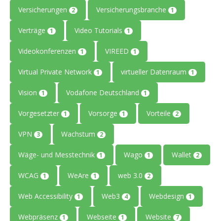
Versicherungen
Versicherungsbranche
2
1
Verträge
Video Tutorials
1
1
Videokonferenzen
VIREED
1
1
Virtual Private Network
virtueller Datenraum
1
1
Vision
Vodafone Deutschland
1
1
Vorgesetzter
Vorsorge
Vorteile
1
1
2
VPN
Wachstum
3
2
Wäge- und Messtechnik
Wago
Wallet
1
1
2
WCAG
WeAre
web 3.0
1
1
2
Web Accessibility
Web3
Webdesign
1
4
1
Webpräsenz
Webseite
Website
1
1
7