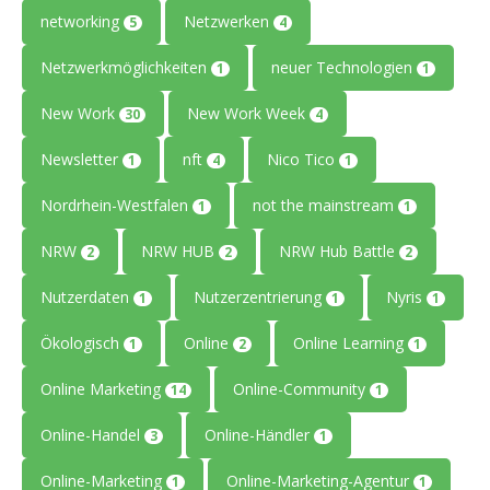
networking
Netzwerken
5
4
Netzwerkmöglichkeiten
neuer Technologien
1
1
New Work
New Work Week
30
4
Newsletter
nft
Nico Tico
1
4
1
Nordrhein-Westfalen
not the mainstream
1
1
NRW
NRW HUB
NRW Hub Battle
2
2
2
Nutzerdaten
Nutzerzentrierung
Nyris
1
1
1
Ökologisch
Online
Online Learning
1
2
1
Online Marketing
Online-Community
14
1
Online-Handel
Online-Händler
3
1
Online-Marketing
Online-Marketing-Agentur
1
1