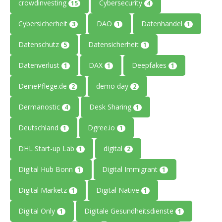
crowdinvesting
Cybersecurity
15
4
Cybersicherheit
DAO
Datenhandel
3
1
1
Datenschutz
Datensicherheit
5
1
Datenverlust
DAX
Deepfakes
1
1
1
DeinePflege.de
demo day
2
2
Dermanostic
Desk Sharing
4
1
Deutschland
Dgree.io
1
1
DHL Start-up Lab
digital
1
2
Digital Hub Bonn
Digital Immigrant
1
1
Digital Marketz
Digital Native
1
1
Digital Only
Digitale Gesundheitsdienste
1
1