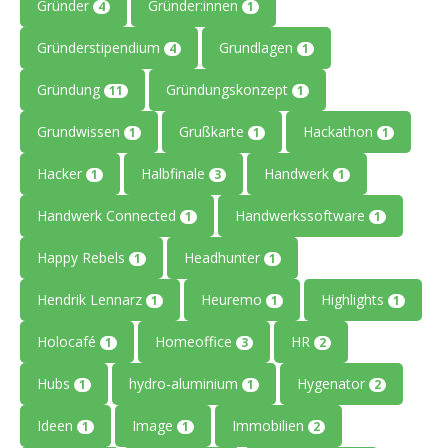
Gründer
Gründer:innen
4
1
Gründerstipendium
Grundlagen
4
1
Gründung
Gründungskonzept
11
1
Grundwissen
Grußkarte
Hackathon
1
1
1
Hacker
Halbfinale
Handwerk
1
3
1
Handwerk Connected
Handwerkssoftware
1
1
Happy Rebels
Headhunter
1
1
Hendrik Lennarz
Heuremo
Highlights
1
1
1
Holocafé
Homeoffice
HR
1
3
2
Hubs
hydro-aluminium
Hygenator
1
1
2
Ideen
Image
Immobilien
1
1
2