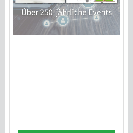
Hast du eine Startup Idee?
Unsere Community aus über
2.000 Gründern und Experten
hilft dir dabei sie zu
verwirklichen! Erhalte jetzt
kostenlosen Zugang zu über
250 wertvollen STARTPLATZ
Events.