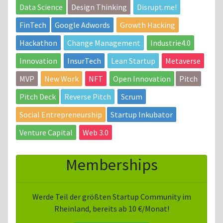
Data Science
Design Thinking
Disrupt.me!
FinTech
Google Adwords
Growth Hacking
Hackathon
Change Management
Industrie4.0
Innovation
InsurTech
Lean Startup
Metaverse
MVP
New Work
NFT
Open Innovation
Pitch
Pitch Deck
Reverse Pitch
Scrum
Social Entrepreneurship
Startup Inkubator
Venture Capital
Web 3.0
Memberships
Werde Teil der größten Startup Community im
Rheinland, bereits ab 10 €/Monat!