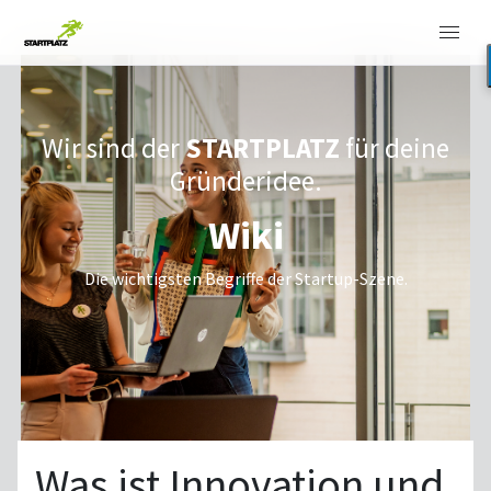
Wir sind der
STARTPLATZ
für deine
Gründeridee.
Wiki
Die wichtigsten Begriffe der Startup-Szene.
Was ist Innovation und