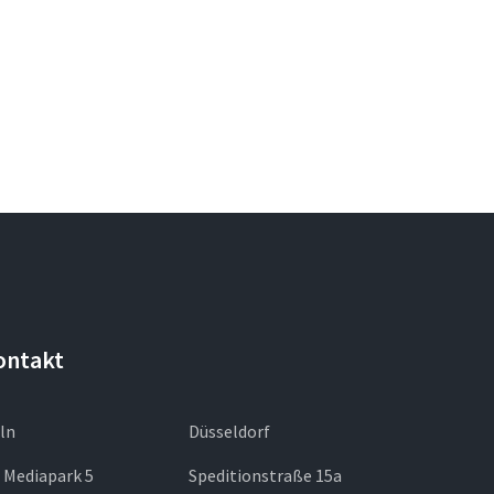
ontakt
ln
Düsseldorf
 Mediapark 5
Speditionstraße 15a