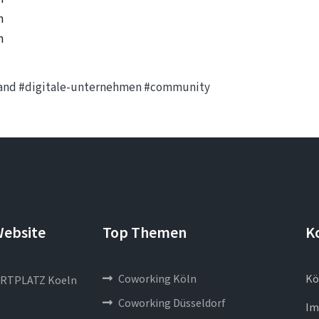
n
n
and
#digitale-unternehmen
#community
Website
Top Themen
K
Coworking Köln
Kö
RTPLATZ Koeln
Coworking Düsseldorf
Im