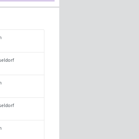
n
seldorf
n
seldorf
n