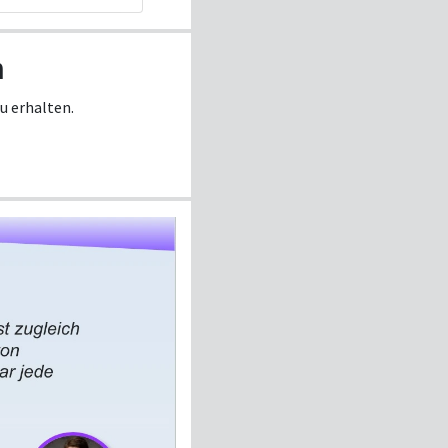
n
u erhalten.