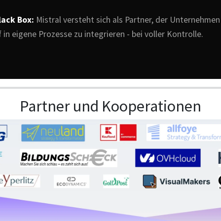
lack Box:
Mistral versteht sich als Partner, der Unternehme
ef in eigene Prozesse zu integrieren - bei voller Kontrolle.
Partner und Kooperationen