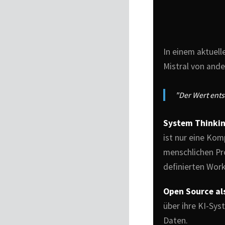
In einem aktuel
Mistral von ande
"Der Wert entst
System Thinkin
ist nur eine Ko
menschlichen Pr
definierten Work
Open Source als
über ihre KI-Sys
Daten.