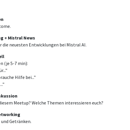
en
come.
ng + Mistral News
r die neuesten Entwicklungen bei Mistral AI.
ell
n (je 5-7 min):
r..."
rauche Hilfe bei..."
.."
iskussion
 diesem Meetup? Welche Themen interessieren euch?
Networking
s und Getränken.