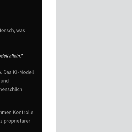
Mensch, was
ell allein."
e. Das KI-Modell
 und
menschlich
hmen Kontrolle
z proprietärer