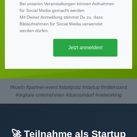
Bei unseren Veranstaltungen können Aufnahmen
für Social Media gemacht werden.
Mit Deiner Anmeldung stimmst Du zu, dass
Bildaufnahmen für Social Media verwendet
werden dürfen.
Jetzt anmelden!
#koeln
#partner-event
#startplatz
#startup
#mittelstand
#digitale-unternehmen
#duesseldorf
#networking
🚀 Teilnahme als Startup