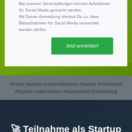
Bei unseren Veranstaltungen können Aufnahmen
für Social Media gemacht werden.
Mit Deiner Anmeldung stimmst Du zu, dass
Bildaufnahmen für Social Media verwendet
werden dürfen.
Jetzt anmelden!
#koeln
#partner-event
#startplatz
#startup
#mittelstand
#digitale-unternehmen
#duesseldorf
#networking
🚀 Teilnahme als Startup