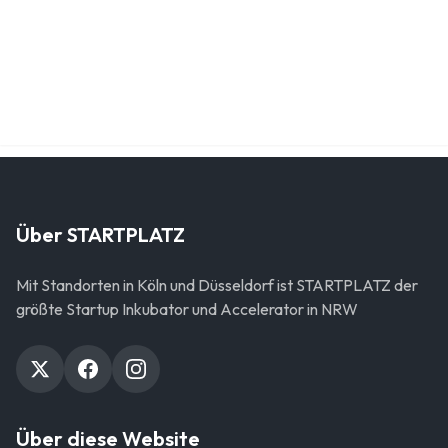
26.05.2026 12:30 - 13:30
Claude Cowork verstehen: Was steckt hinter dem Hype — und
lohnt sich der Einstieg für deine Arbeit? - Batch 2
13.05.2026 12:00 - 13:00
Claude Cowork verstehen: Was steckt hinter dem Hype — und
lohnt sich der Einstieg für deine Arbeit? - Batch 1
Über STARTPLATZ
Mit Standorten in Köln und Düsseldorf ist STARTPLATZ der
größte Startup Inkubator und Accelerator in NRW
Über diese Website