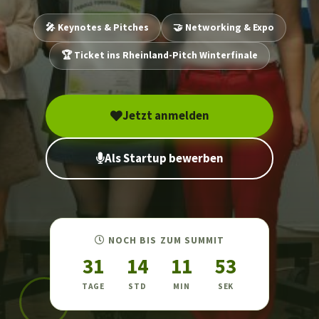
🎤 Keynotes & Pitches
🤝 Networking & Expo
🏆 Ticket ins Rheinland-Pitch Winterfinale
Jetzt anmelden
Als Startup bewerben
NOCH BIS ZUM SUMMIT
31
14
11
52
TAGE
STD
MIN
SEK