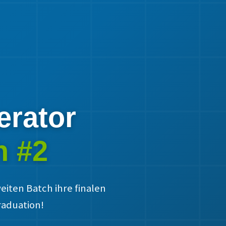
erator
h #2
iten Batch ihre finalen
raduation!