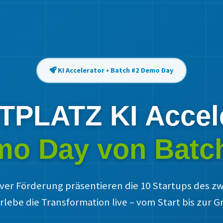
KI Accelerator • Batch #2 Demo Day
PLATZ KI Accel
o Day von Batc
ver Förderung präsentieren die 10 Startups des zwe
Erlebe die Transformation live – vom Start bis zur G