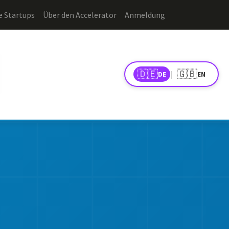
e Startups
Über den Accelerator
Anmeldung
🇩🇪
🇬🇧
|
DE
EN