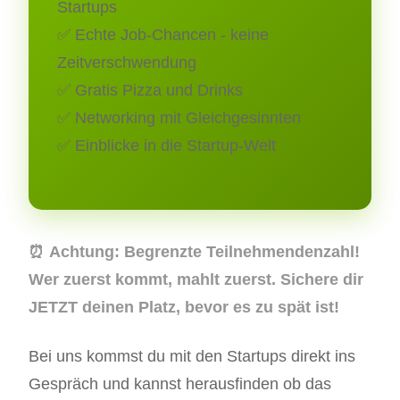
Startups
✅ Echte Job-Chancen - keine
Zeitverschwendung
✅ Gratis Pizza und Drinks
✅ Networking mit Gleichgesinnten
✅ Einblicke in die Startup-Welt
⏰
Achtung:
Begrenzte Teilnehmendenzahl!
Wer zuerst kommt, mahlt zuerst. Sichere dir
JETZT deinen Platz, bevor es zu spät ist!
Bei uns kommst du mit den Startups direkt ins
Gespräch und kannst herausfinden ob das