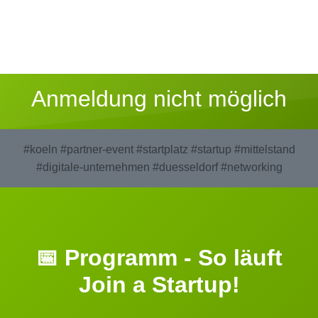
Anmeldung nicht möglich
#koeln
#partner-event
#startplatz
#startup
#mittelstand
#digitale-unternehmen
#duesseldorf
#networking
📅 Programm - So läuft
Join a Startup!