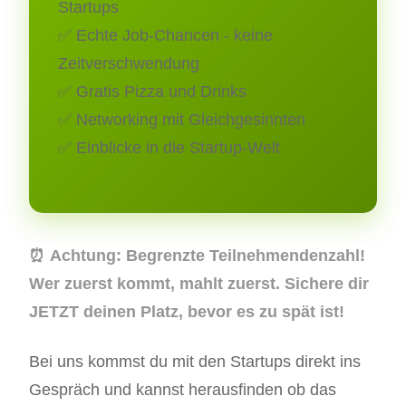
Startups
✅ Echte Job-Chancen - keine
Zeitverschwendung
✅ Gratis Pizza und Drinks
✅ Networking mit Gleichgesinnten
✅ Einblicke in die Startup-Welt
⏰
Achtung:
Begrenzte Teilnehmendenzahl!
Wer zuerst kommt, mahlt zuerst. Sichere dir
JETZT deinen Platz, bevor es zu spät ist!
Bei uns kommst du mit den Startups direkt ins
Gespräch und kannst herausfinden ob das