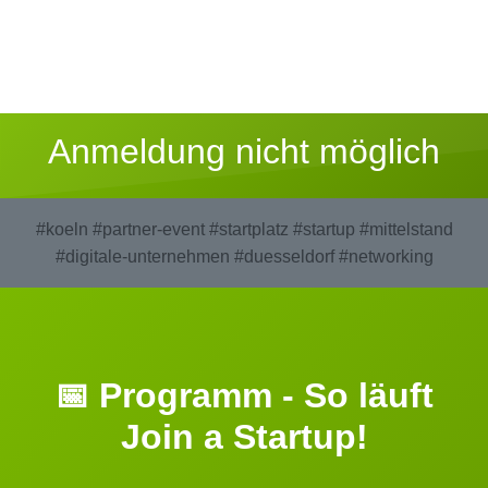
Anmeldung nicht möglich
#koeln
#partner-event
#startplatz
#startup
#mittelstand
#digitale-unternehmen
#duesseldorf
#networking
📅 Programm - So läuft
Join a Startup!