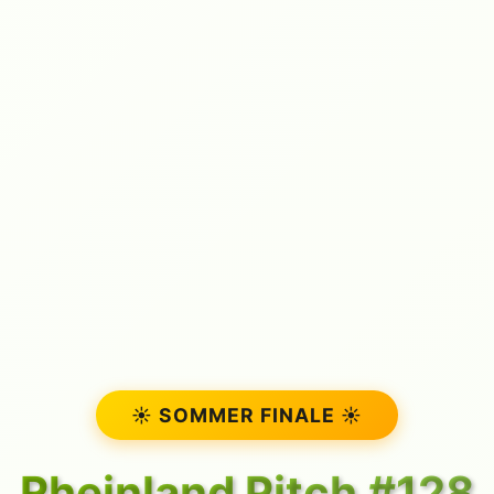
☀️ SOMMER FINALE ☀️
Rheinland Pitch #128