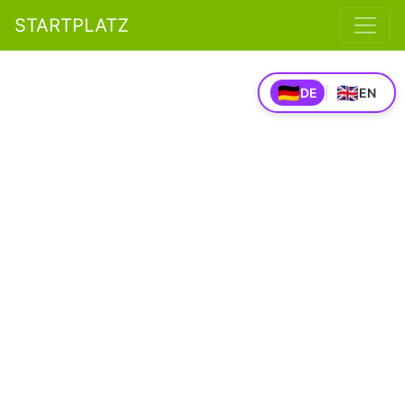
STARTPLATZ
🇩🇪
🇬🇧
|
DE
EN