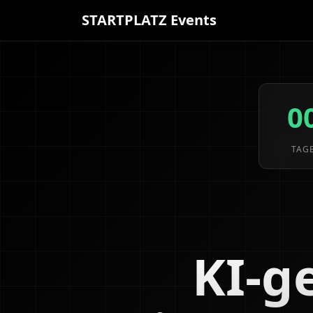
STARTPLATZ Events
0
TAG
KI-g