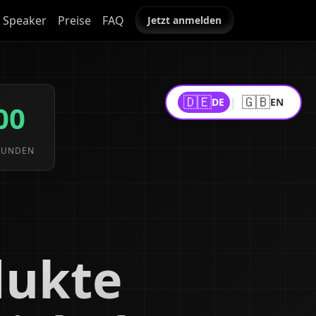
Speaker
Preise
FAQ
Jetzt anmelden
🇩🇪
🇬🇧
|
DE
EN
00
KUNDEN
dukte