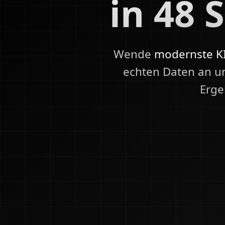
in 48 
Wende
modernste KI
echten Daten an u
Erge