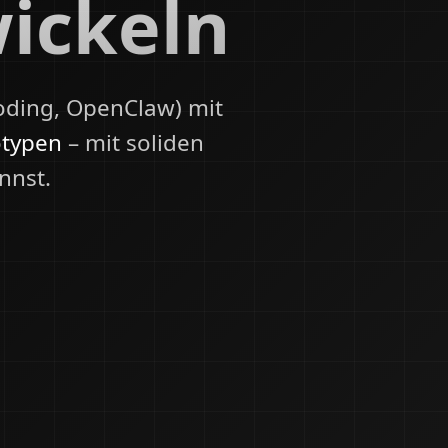
wickeln
oding, OpenClaw) mit
otypen
– mit soliden
nnst.