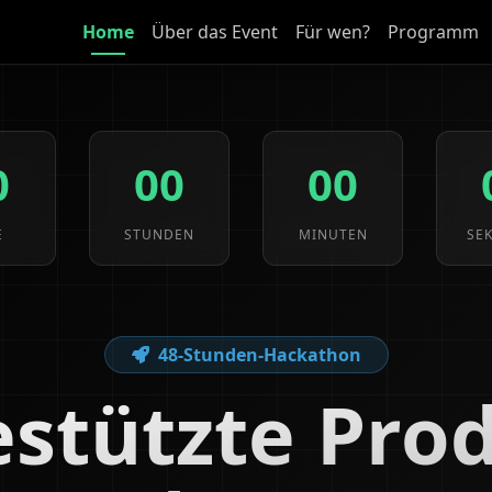
Home
Über das Event
Für wen?
Programm
0
00
00
E
STUNDEN
MINUTEN
SE
48-Stunden-Hackathon
estützte Pro