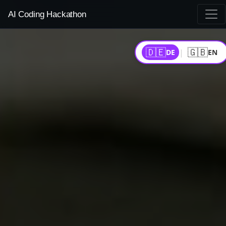
AI Coding Hackathon
🇩🇪
🇬🇧
|
DE
EN