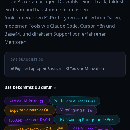
in die Praxis zu bringen. Du wählst einen Track, bildest
ein Team und baust gemeinsam einen
funktionierenden KI-Prototypen — mit echten Daten,
modernen Tools wie Claude Code, Cursor, n8n und
Base44, und direktem Support von erfahrenen
Mentoren.
DAS BRAUCHST DU
·
·
💻 Eigener Laptop
🧠 Basics mit KI-Tools
🔥 Motivation
Das bekommst du dafür ↓
Fertiger KI-Prototyp
Workshops & Deep Dives
Verpflegung Fr–So
Experten direkt vor Ort
150 AI-Builder aus DACH
Kein Coding-Background nötig
Keine Idee? Team vor Ort finden
48h Vollgas-Energie