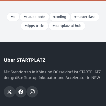
#ai
#claude-code
#coding
#masterclass
#tipps-tricks
#startplatz-ai-hub
Über STARTPLATZ
Mit Standorten in Köln und Düsseldorf ist STARTPLATZ
der größte Startup Inkubator und Accelerator in NRW