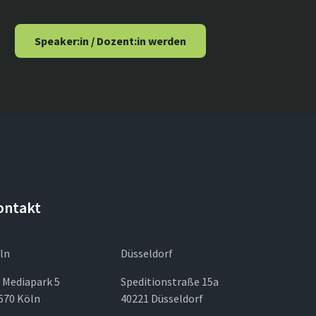
Speaker:in / Dozent:in werden
ontakt
ln
Düsseldorf
 Mediapark 5
Speditionstraße 15a
670 Köln
40221 Düsseldorf