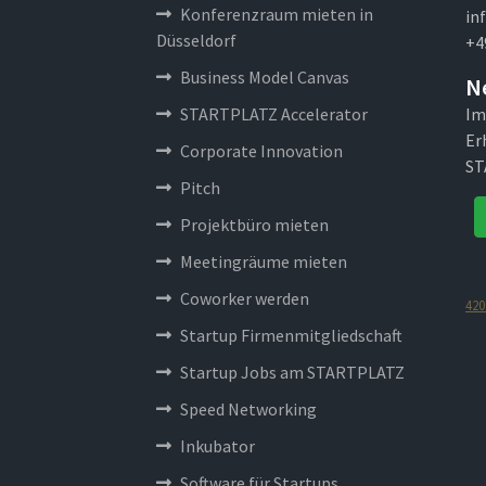
Konferenzraum mieten in
in
Düsseldorf
+4
Business Model Canvas
N
STARTPLATZ Accelerator
Im
Er
Corporate Innovation
ST
Pitch
Projektbüro mieten
Meetingräume mieten
Coworker werden
420
Startup Firmenmitgliedschaft
Startup Jobs am STARTPLATZ
Speed Networking
Inkubator
Software für Startups