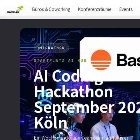
Büros & Coworking
Konferenzräume
Events
HACKATHON
STARTPLATZ AI HUB
AI Coding
Hackathon
September 20
Köln
Ein Wochenende, ein Team, ein lauffähiger