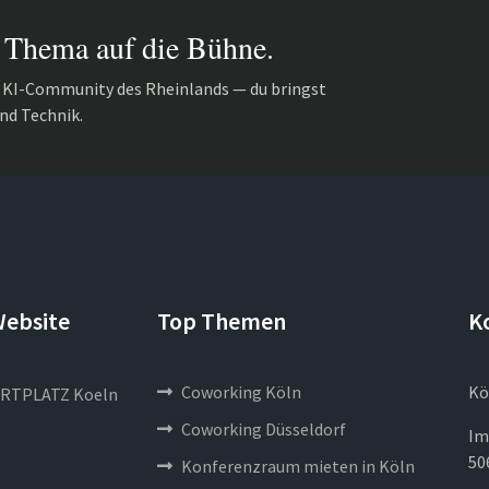
 Thema auf die Bühne.
r KI-Community des Rheinlands — du bringst
nd Technik.
Website
Top Themen
K
Coworking Köln
Kö
RTPLATZ Koeln
Coworking Düsseldorf
Im
50
Konferenzraum mieten in Köln