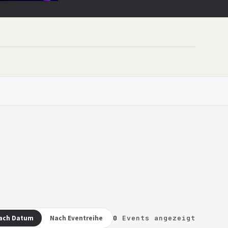
ach Datum
Nach Eventreihe
0
Events angezeigt