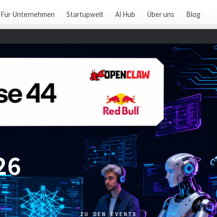
Für Unternehmen
Startupwelt
AI Hub
Über uns
Blog
26
ZU DEN EVENTS