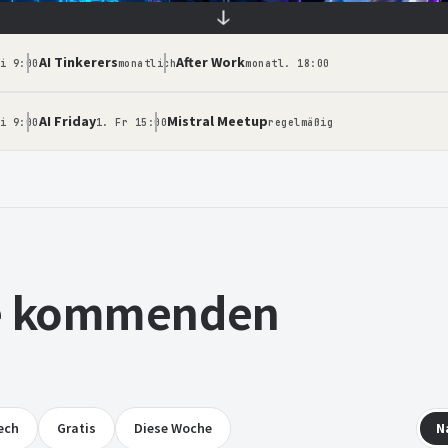
↓
AI Tinkerers
After Work
 frei
i 9:00
monatlich
monatl. 18:00
AI Friday
Mistral Meetup
i 9:00
1. Fr 15:00
regelmäßig
le kommenden
ech
Gratis
Diese Woche
N