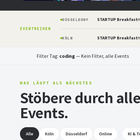
Prototyp — bauen, pitchen, gewinnen.
STARTUP Breakfast
DÜSSELDORF
04.09.2026
16:30
STARTPLATZ Köln
Eintritt
M
EVENTREIHEN
STARTUP Breakfast
KÖLN
M
Jetzt anmelden
Mehr erfahren
Filter Tag:
coding
—
Kein Filter, alle Events
WAS LÄUFT ALS NÄCHSTES
Stöbere durch al
Events.
Alle
Köln
Düsseldorf
Online
KI & T