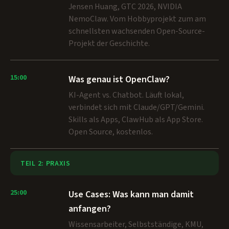
Jensen Huang, GTC 2026, NVIDIA
NemoClaw. Vom Hobbyprojekt zum am
schnellsten wachsenden Open-Source-
Projekt der Geschichte.
15:00
Was genau ist OpenClaw?
KI-Agent vs. Chatbot. Läuft lokal,
verbindet sich mit Claude/GPT/Gemini.
Skills als Apps, ClawHub als App Store.
Open Source, kostenlos.
TEIL 2: PRAXIS
25:00
Use Cases: Was kann man damit
anfangen?
Wissensarbeiter, Selbstständige, KMU,