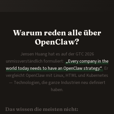
Warum reden alle über
OpenClaw?
Jensen Huang hat es auf der GTC 2026
unmissverständlich formuliert:
„Every company in the
world today needs to have an OpenClaw strategy.“
Er
vergleicht OpenClaw mit Linux, HTML und Kubernetes
— Technologien, die ganze Industrien neu definiert
haben.
Das wissen die meisten nicht: