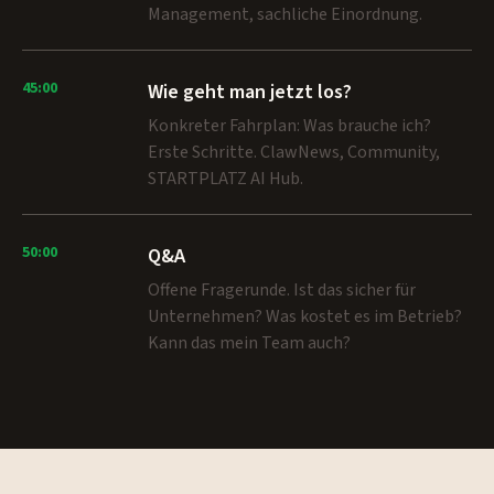
Management, sachliche Einordnung.
45:00
Wie geht man jetzt los?
Konkreter Fahrplan: Was brauche ich?
Erste Schritte. ClawNews, Community,
STARTPLATZ AI Hub.
50:00
Q&A
Offene Fragerunde. Ist das sicher für
Unternehmen? Was kostet es im Betrieb?
Kann das mein Team auch?