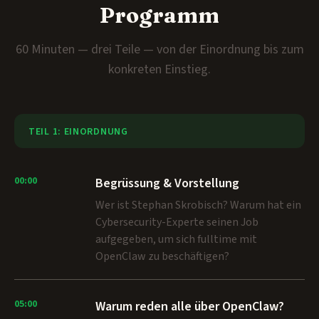
Programm
60 Minuten — drei Teile — von der Einordnung bis zum
konkreten Einstieg.
TEIL 1: EINORDNUNG
00:00
Begrüssung & Vorstellung
Wer ist Stephan Skrobisch? Warum hat ein
Cybersecurity-Experte seinen Job
aufgegeben, um sich fulltime mit
OpenClaw zu beschäftigen?
05:00
Warum reden alle über OpenClaw?