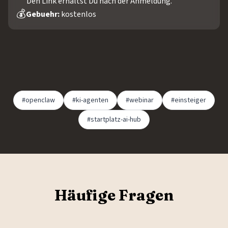
Den Link erhältst Du nach der Anmeldung.
💰
Gebuehr:
kostenlos
#openclaw
#ki-agenten
#webinar
#einsteiger
#startplatz-ai-hub
Häufige Fragen