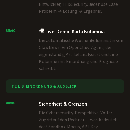
Entwickler, IT & Security. Jeder Use Case:
Problem → Lösung → Ergebnis.
35:00
🎥 Live-Demo: Karla Kolumnia
Die automatische Wochenkolumnistin von
ClawNews. Ein OpenClaw-Agent, der
eigenständig Artikel analysiert und eine
Kolumne mit Einordnung und Prognose
schreibt.
TEIL 3: EINORDNUNG & AUSBLICK
40:00
Sicherheit & Grenzen
Die Cybersecurity-Perspektive. Voller
Zugriff auf den Rechner — was bedeutet
das? Sandbox-Modus, API-Key-