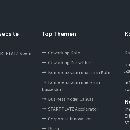
Website
Top Themen
K
Coworking Köln
Kö
RTPLATZ Koeln
Coworking Düsseldorf
Im
50
Konferenzraum mieten in Köln
Konferenzraum mieten in
in
Düsseldorf
+4
Business Model Canvas
N
STARTPLATZ Accelerator
Im
Er
Corporate Innovation
ST
Pitch