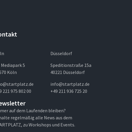
ontakt
ln
Düsseldorf
 Mediapark 5
Speditionstraße 15a
670 Köln
40221 Düsseldorf
fo@startplatz.de
info@startplatz.de
9 221 975 802 00
+49 211 936 725 20
ewsletter
mer auf dem Laufenden bleiben?
halte regelmäßig alle News aus dem
ARTPLATZ, zu Workshops und Events.