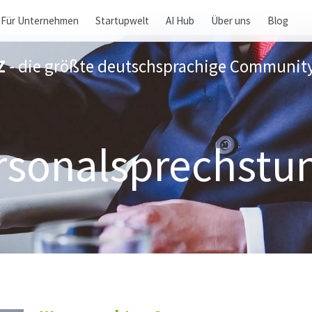
Für Unternehmen
Startupwelt
AI Hub
Über uns
Blog
Z
- die größte deutschsprachige Community
rsonalsprechstu