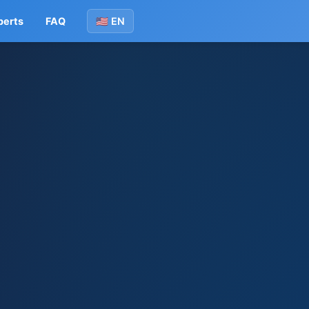
perts
FAQ
🇺🇸 EN