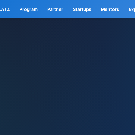
LATZ
Program
Partner
Startups
Mentors
Ex