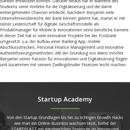
Banken entwickeln können. Darüber hinaus hat er während des
Studiums seine Vorliebe für die Digitalisierung und die damit
einhergehenden Chancen entdeckt. Nachdem Benjamin viele
Unternehmensbereiche der Bank kennen gelernt hat, startet er mit
seiner Leidenschaft für digitale Geschäftsmodelle als
Produktmanager für Mobile & Innovationen seine berufliche Karriere.
In dieser Zeit hat er viele innovative Projekte bei der Postbank
umgesetzt: u.a. der Aufbau einer Banking App, mobile
Abschlussstrecken, Personal Finance Management und innovative
Authentifizierungsmethoden. Mit der Gründung von dwins möchte
Benjamin seiner Passion für Innovationen und Digitalisierung folgen
und zusammen mit seinem Zwillingsbruder Finanzen leicht machen.
Startup Academy
Von den Startup-Grundlagen bis hin zu richtigen Growth Hacks
wie man ein Online-Business wachsen lässt, bietet der
STARTPLATZ ein ganzheitliches Spektrum an Wissen und