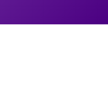
Das KI-Zertifikat
Offizielles Zertifikat „KI-Kompetenz"
gemäß Artikel 4 der KI-Verordnung
Das
Zertifikat „KI-Kompetenz"
ist ein offizieller