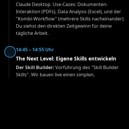
Claude Desktop. Use-Cases: Dokumenten-
Interaktion (PDFs), Data Analysis (Excel), und der
"Kombi-Workflow" (mehrere Skills nacheinander).
Du siehst den direkten Zeitgewinn für deine
tägliche Arbeit.
14:45 – 14:55 Uhr
The Next Level: Eigene Skills entwickeln
Der Skill Builder:
Vorführung des "Skill Builder
Skills". Wir bauen live einen simplen,
maßgeschneiderten Helfer, indem wir Claude nur
beschreiben, was wir brauchen. Empowerment:
"Ich kann das auch selbst bauen."
14:55 – 15:00 Uhr
Wrap-Up & Q&A