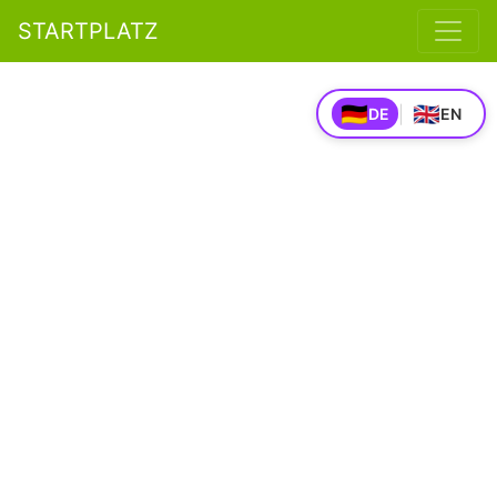
STARTPLATZ
🇩🇪
🇬🇧
|
DE
EN