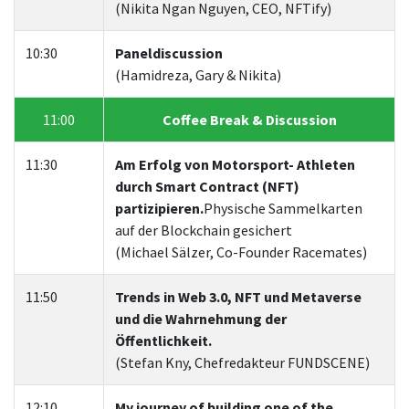
(Nikita Ngan Nguyen, CEO, NFTify)
10:30
Paneldiscussion
(Hamidreza, Gary & Nikita)
11:00
Coffee Break & Discussion
11:30
Am Erfolg von Motorsport- Athleten
durch Smart Contract (NFT)
partizipieren.
Physische Sammelkarten
auf der Blockchain gesichert
(Michael Sälzer, Co-Founder Racemates)
11:50
Trends in Web 3.0, NFT und Metaverse
und die Wahrnehmung der
Öffentlichkeit.
(Stefan Kny, Chefredakteur FUNDSCENE)
12:10
My journey of building one of the