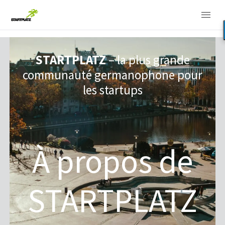
STARTPLATZ
– la plus grande
communauté germanophone pour
les startups
À propos de
STARTPLATZ