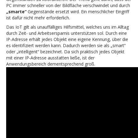
PC immer schneller von der Bildfläche verschwindet und durch
„smarte“
Gegenstände ersetzt wird. Ein menschlicher Eingriff
ist dafür nicht mehr erforderlich.
Das IoT gilt als unauffälliges Hilfsmittel, welches uns im Alltag
durch Zeit- und Arbeitsersparnis unterstützen sol. Durch eine
IP-Adresse erhält jedes Objekt eine eigene Kennung, über die
es identifiziert werden kann. Dadurch werden sie als „smart“
oder „intelligent“ bezeichnet. Da sich praktisch jedes Objekt
mit einer IP-Adresse ausstatten ließe, ist der
Anwendungsbereich dementsprechend groß.