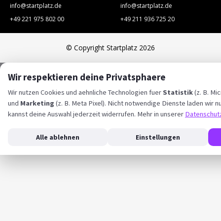
info@startplatz.de
info@startplatz.de
+49 221 975 802 00
+49 211 936 725 20
© Copyright Startplatz 2026
Wir respektieren deine Privatsphaere
Wir nutzen Cookies und aehnliche Technologien fuer
Statistik
(z. B. Mic
und
Marketing
(z. B. Meta Pixel). Nicht notwendige Dienste laden wir nu
kannst deine Auswahl jederzeit widerrufen. Mehr in unserer
Datenschut
Alle ablehnen
Einstellungen