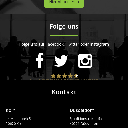
Hier Abonnieren
Folge uns
Folge uns auf Facebook, Twitter oder Instagram
420
Bewertungen auf ProvenExpert.com
Kontakt
STARTPLATZ
Köln
Düsseldorf
Im Mediapark 5
Speditionstraße 15a
50670 Köln
40221 Düsseldorf