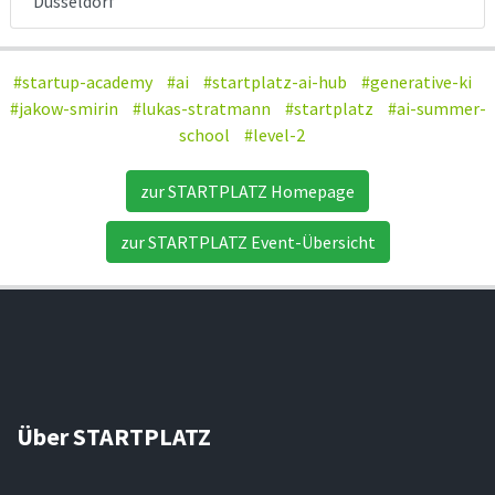
Düsseldorf
#startup-academy
#ai
#startplatz-ai-hub
#generative-ki
#jakow-smirin
#lukas-stratmann
#startplatz
#ai-summer-
school
#level-2
zur STARTPLATZ Homepage
zur STARTPLATZ Event-Übersicht
Über STARTPLATZ