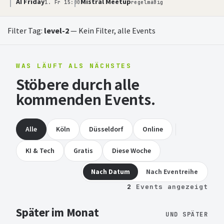
AI Friday
Mistral Meetup
1. Fr 15:00
regelmäßig
Filter Tag:
level-2
—
Kein Filter, alle Events
WAS LÄUFT ALS NÄCHSTES
Stöbere durch alle
kommenden Events.
Alle
Köln
Düsseldorf
Online
KI & Tech
Gratis
Diese Woche
Nach Datum
Nach Eventreihe
2
Events angezeigt
Später im Monat
UND SPÄTER