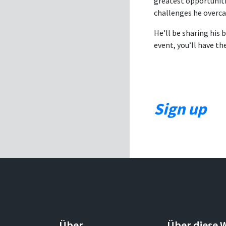
greatest opportunitie
challenges he overcam
He’ll be sharing his 
event, you’ll have th
Sign up
Über
Über diese 