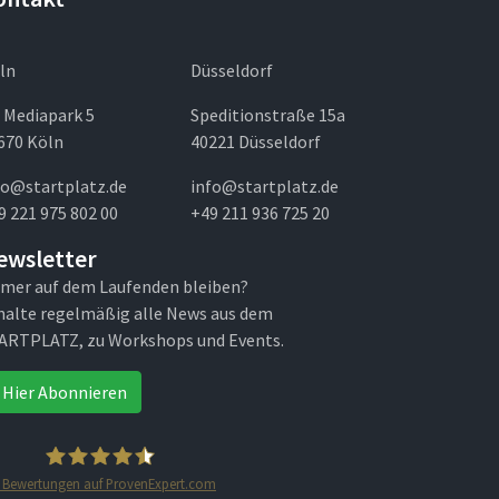
ln
Düsseldorf
 Mediapark 5
Speditionstraße 15a
670 Köln
40221 Düsseldorf
fo@startplatz.de
info@startplatz.de
9 221 975 802 00
+49 211 936 725 20
ewsletter
mer auf dem Laufenden bleiben?
halte regelmäßig alle News aus dem
ARTPLATZ, zu Workshops und Events.
Hier Abonnieren
Bewertungen auf ProvenExpert.com