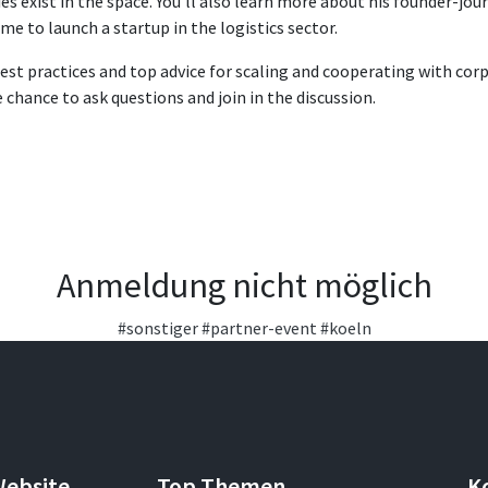
s exist in the space. You’ll also learn more about his founder-jou
e to launch a startup in the logistics sector.
best practices and top advice for scaling and cooperating with cor
e chance to ask questions and join in the discussion.
Anmeldung nicht möglich
#sonstiger
#partner-event
#koeln
Website
Top Themen
K