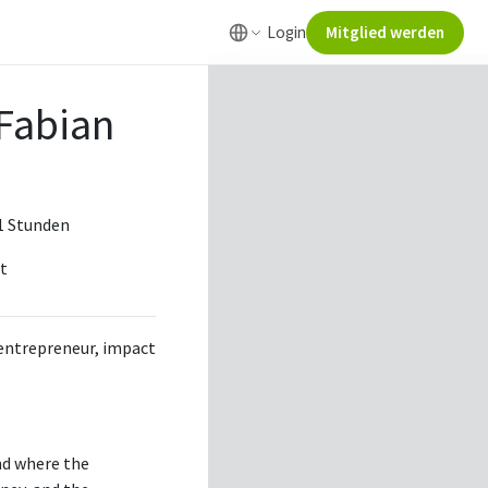
Login
Mitglied werden
 Fabian
 1 Stunden
nt
l entrepreneur, impact
and where the