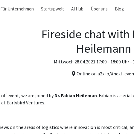
Für Unternehmen
Startupwelt
AI Hub
Über uns
Blog
Fireside chat with
Heilemann
Mittwoch 28.04.2021 17:00 - 18:00 Uhr -
Online on a2x.io/#next-eve
-off event, we are joined by
Dr. Fabian Heileman
. Fabian is a seria
 at Earlybird Ventures.
iews on the areas of logistics where innovation is most critical, 