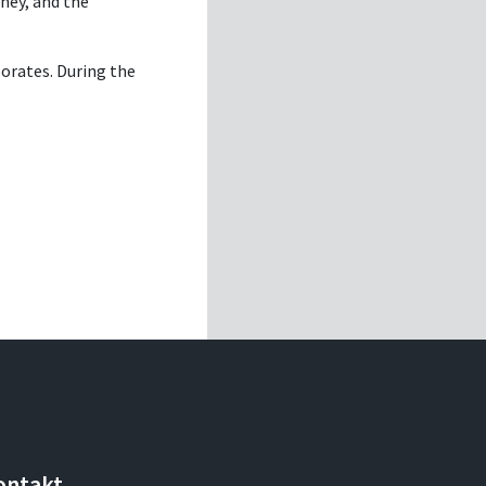
rney, and the
porates. During the
ontakt