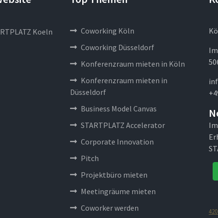
Coworking Köln
Kö
RTPLATZ Koeln
Coworking Düsseldorf
Im
50
Konferenzraum mieten in Köln
Konferenzraum mieten in
in
Düsseldorf
+4
Business Model Canvas
N
STARTPLATZ Accelerator
Im
Er
Corporate Innovation
ST
Pitch
Projektbüro mieten
Meetingräume mieten
Coworker werden
420