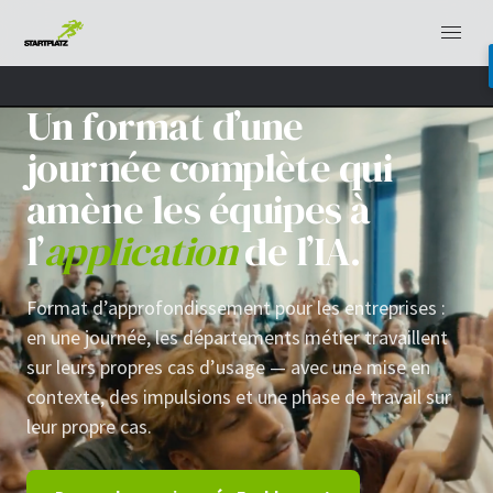
Un format d’une
journée complète qui
amène les équipes à
l’
application
de l’IA.
Format d’approfondissement pour les entreprises :
en une journée, les départements métier travaillent
sur leurs propres cas d’usage — avec une mise en
contexte, des impulsions et une phase de travail sur
leur propre cas.