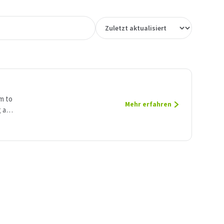
m to
Mehr erfahren
 a
e.