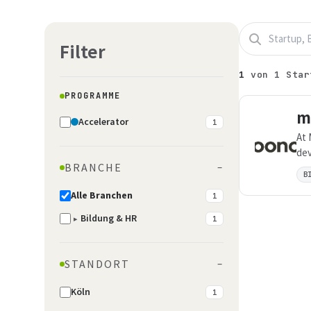
Filter
1
von
1
Star
PROGRAMME
m
Accelerator
1
At 
dev
BRANCHE
–
gro
B
Alle Branchen
1
Bildung & HR
▸
1
STANDORT
–
Köln
1