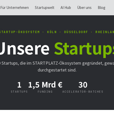
Für Unternehmen
Startupwelt
AI Hub
Über uns
Blog
STARTUP-ÖKOSYSTEM · KÖLN · DÜSSELDORF · RHEINLA
Unsere
Startup
0 Startups, die im STARTPLATZ-Ökosystem gegründet, gew
durchgestartet sind.
1
1,5 Mrd €
30
STARTUPS
FUNDING
ACCELERATOR-BATCHES