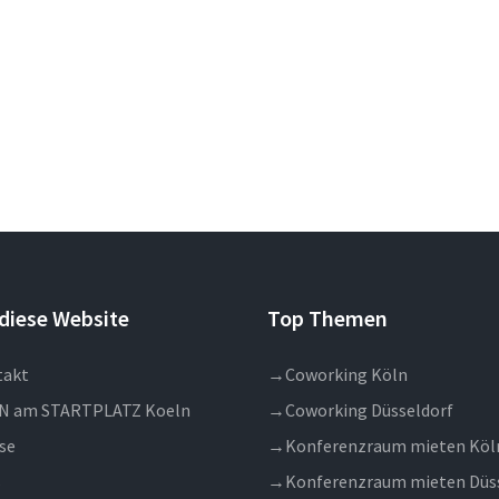
diese Website
Top Themen
takt
→
Coworking Köln
N am STARTPLATZ Koeln
→
Coworking Düsseldorf
se
→
Konferenzraum mieten Köl
s
→
Konferenzraum mieten Düs