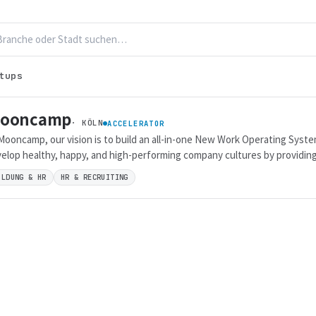
tups
ooncamp
· KÖLN
ACCELERATOR
Mooncamp, our vision is to build an all-in-one New Work Operating Syste
elop healthy, happy, and high-performing company cultures by providing
wing collection of tools, like OKRs, Check-ins and much more yet to com
ILDUNG & HR
HR & RECRUITING