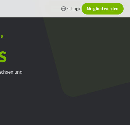
Login
Mitglied werden
ND
s
achsen und