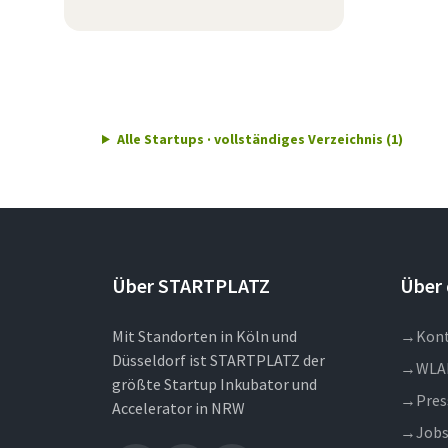
Alle Startups · vollständiges Verzeichnis (1)
Über STARTPLATZ
Über 
Mit Standorten in Köln und
→
Kon
Düsseldorf ist STARTPLATZ der
→
WLA
größte Startup Inkubator und
→
Pres
Accelerator in NRW
→
Job