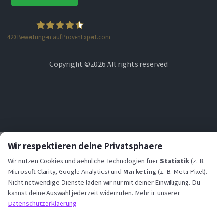
420
Bewertungen auf ProvenExpert.com
STARTPLATZ
Copyright ©
2026 All rights reserved
Wir respektieren deine Privatsphaere
Wir nutzen Cookies und aehnliche Technologien fuer
Statistik
(z. B.
Microsoft Clarity, Google Analytics) und
Marketing
(z. B. Meta Pixel).
Nicht notwendige Dienste laden wir nur mit deiner Einwilligung. Du
kannst deine Auswahl jederzeit widerrufen. Mehr in unserer
Datenschutzerklaerung
.