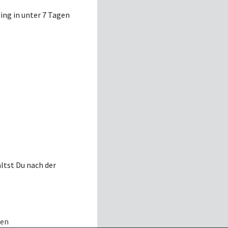
ding in unter 7 Tagen
ltst Du nach der
men