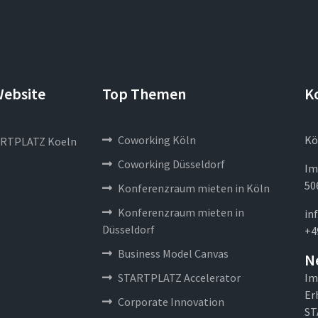
Website
Top Themen
K
Coworking Köln
Kö
RTPLATZ Koeln
Coworking Düsseldorf
Im
50
Konferenzraum mieten in Köln
Konferenzraum mieten in
in
Düsseldorf
+4
Business Model Canvas
N
STARTPLATZ Accelerator
Im
Er
Corporate Innovation
ST