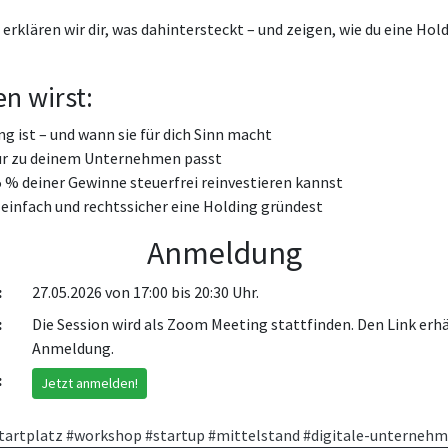
 erklären wir dir, was dahintersteckt – und zeigen, wie du eine Hol
n wirst:
g ist – und wann sie für dich Sinn macht
ur zu deinem Unternehmen passt
5 % deiner Gewinne steuerfrei reinvestieren kannst
, einfach und rechtssicher eine Holding gründest
Anmeldung
:
27.05.2026 von 17:00 bis 20:30 Uhr.
:
Die Session wird als Zoom Meeting stattfinden. Den Link erhä
Anmeldung.
:
Jetzt anmelden!
tartplatz
#workshop
#startup
#mittelstand
#digitale-unterneh