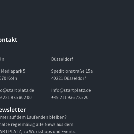
ontakt
ln
Düsseldorf
 Mediapark 5
Speditionstraße 15a
670 Köln
40221 Düsseldorf
fo@startplatz.de
info@startplatz.de
9 221 975 802 00
+49 211 936 725 20
ewsletter
mer auf dem Laufenden bleiben?
halte regelmäßig alle News aus dem
ARTPLATZ, zu Workshops und Events.