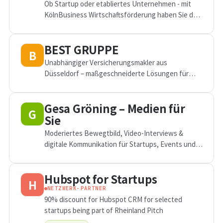
Ob Startup oder etabliertes Unternehmen - mit
KölnBusiness Wirtschaftsförderung haben Sie den
perfekten Partner an Ihrer Seite, um erfolgreich in
der dynamischen und kulturell...
BEST GRUPPE
B
Unabhängiger Versicherungsmakler aus
Düsseldorf – maßgeschneiderte Lösungen für
Unternehmen und Privatkunden.
Gesa Gröning – Medien für
G
Sie
Moderiertes Bewegtbild, Video-Interviews &
digitale Kommunikation für Startups, Events und
Unternehmen.
Hubspot for Startups
H
NETZWERK-PARTNER
90% discount for Hubspot CRM for selected
startups being part of Rheinland Pitch