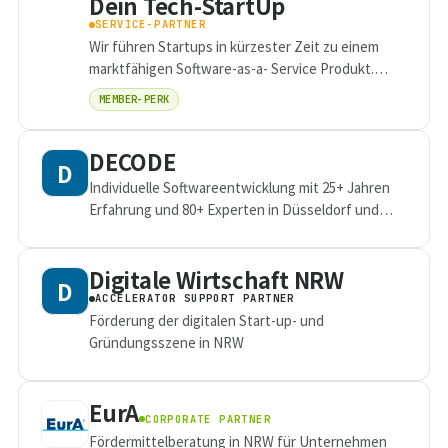
Dein Tech-StartUp
SERVICE-PARTNER
Wir führen Startups in kürzester Zeit zu einem
marktfähigen Software-as-a- Service Produkt.
Dabei konzentrieren wir uns auf Growth und Tech,
MEMBER-PERK
denn das eine kann ohne das andere...
DECODE
D
Individuelle Softwareentwicklung mit 25+ Jahren
Erfahrung und 80+ Experten in Düsseldorf und
Zagreb.
Digitale Wirtschaft NRW
D
ACCELERATOR SUPPORT PARTNER
Förderung der digitalen Start-up- und
Gründungsszene in NRW
EurA
CORPORATE PARTNER
Fördermittelberatung in NRW für Unternehmen