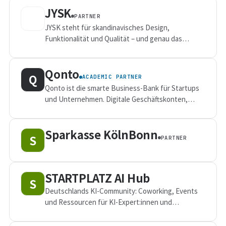
JYSK
PARTNER
JYSK steht für skandinavisches Design,
Funktionalität und Qualität – und genau das
spiegelt sich auch in der Ausstattung vieler
STARTPLATZ-Flächen wider.
Qonto
Q
ACADEMIC PARTNER
Qonto ist die smarte Business-Bank für Startups
und Unternehmen. Digitale Geschäftskonten,
einfache Ausgabenverwaltung und volle
Transparenz – damit sich Gründer:innen auf...
Sparkasse KölnBonn
S
PARTNER
STARTPLATZ AI Hub
S
Deutschlands KI-Community: Coworking, Events
und Ressourcen für KI-Expert:innen und
Enthusiasten in Köln & Düsseldorf.