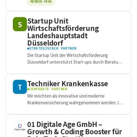
MEMBER-PERK
Startup Unit
S
Wirtschaftsförderung
Landeshauptstadt
Düsseldorf
STRATEGISCHER PARTNER
Die Startup Unit der Wirtschaftsförderung
Düsseldorf unterstützt Start-ups durch Beratung,
Räumlichkeiten und Netzwerke, um ihren Erfolg
und Beitrag zur Stärkung des...
Techniker Krankenkasse
T
CORPORATE PARTNER
Wir möchten als innovative und moderne
Krankenversicherung wahrgenommen werden. In
unserer täglichen Arbeit, der
Firmenkundenberatung, stellen wir immer wieder
01 Digitale Age GmbH –
fest, wie wertvoll...
Growth & Coding Booster für