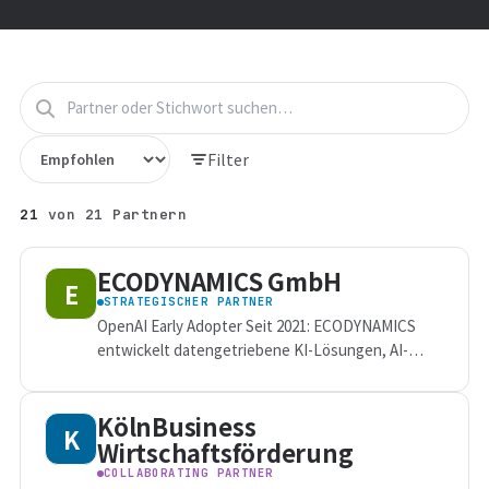
Filter
21
von
21
Partnern
ECODYNAMICS GmbH
E
STRATEGISCHER PARTNER
OpenAI Early Adopter Seit 2021: ECODYNAMICS
entwickelt datengetriebene KI-Lösungen, AI-
Projekte, KI-Agenten und GAIO für Unternehmen.
KölnBusiness
K
Wirtschaftsförderung
COLLABORATING PARTNER