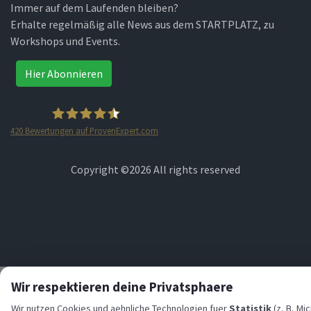
Immer auf dem Laufenden bleiben?
Erhalte regelmäßig alle News aus dem STARTPLATZ, zu
Workshops und Events.
Hier Abonnieren
420
Bewertungen auf ProvenExpert.com
STARTPLATZ
Copyright ©
2026 All rights reserved
Wir respektieren deine Privatsphaere
Wir nutzen Cookies und aehnliche Technologien fuer
Statistik
(z. B. Mi