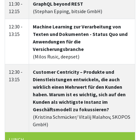
11:30 -
GraphQL beyond REST
12:15
(Stephan Epping, bitside GmbH)
12:30 -
Machine Learning zur Verarbeitung von
13:15
Texten und Dokumenten - Status Quo und
Anwendungen für die
Versicherungsbranche
(Milos Rusic, deepset)
12:30 -
Customer Centricity – Produkte und
13:15
Dienstleistungen entwickeln, die auch
wirklich einen Mehrwert für den Kunden
haben. Warum ist es wichtig, sich auf den
Kunden als wichtigste Instanz im
Geschäftsmodell zu fokussieren?
(Kristina Schmücker/ Vitalij Malahov, SKOPOS
GmbH)
LUNCH