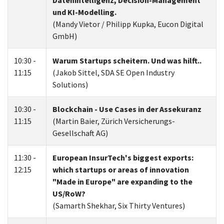
Datenintelligenz, Decision-Management
und KI-Modelling.
(Mandy Vietor / Philipp Kupka, Eucon Digital
GmbH)
10:30 -
Warum Startups scheitern. Und was hilft..
11:15
(Jakob Sittel, SDA SE Open Industry
Solutions)
10:30 -
Blockchain - Use Cases in der Assekuranz
11:15
(Martin Baier, Zürich Versicherungs-
Gesellschaft AG)
11:30 -
European InsurTech's biggest exports:
12:15
which startups or areas of innovation
"Made in Europe" are expanding to the
US/RoW?
(Samarth Shekhar, Six Thirty Ventures)