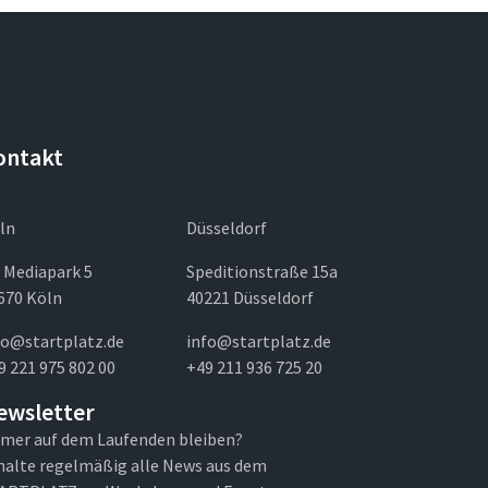
ontakt
ln
Düsseldorf
 Mediapark 5
Speditionstraße 15a
670 Köln
40221 Düsseldorf
fo@startplatz.de
info@startplatz.de
9 221 975 802 00
+49 211 936 725 20
ewsletter
mer auf dem Laufenden bleiben?
halte regelmäßig alle News aus dem