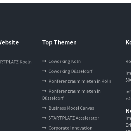
Website
Top Themen
K
Coworking Köln
Kö
RTPLATZ Koeln
Coworking Düsseldorf
Im
50
Konferenzraum mieten in Köln
Konferenzraum mieten in
in
Düsseldorf
+4
Business Model Canvas
N
STARTPLATZ Accelerator
Im
Er
Corporate Innovation