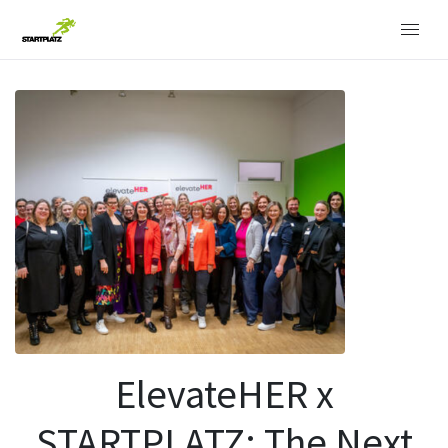
ElevateHER x
STARTPLATZ: The Next