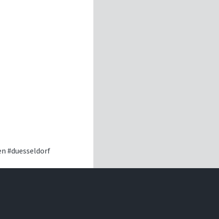
en
#duesseldorf