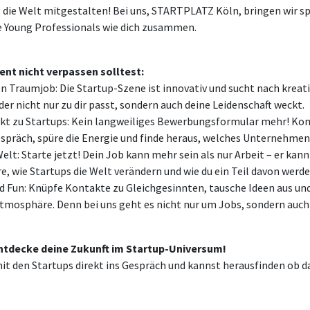
t die Welt mitgestalten! Bei uns, STARTPLATZ Köln, bringen wir 
e Young Professionals wie dich zusammen.
nt nicht verpassen solltest:
n Traumjob: Die Startup-Szene ist innovativ und sucht nach kreati
der nicht nur zu dir passt, sondern auch deine Leidenschaft weckt.
kt zu Startups: Kein langweiliges Bewerbungsformular mehr! Ko
espräch, spüre die Energie und finde heraus, welches Unternehmen 
elt: Starte jetzt! Dein Job kann mehr sein als nur Arbeit – er kan
e, wie Startups die Welt verändern und wie du ein Teil davon werd
 Fun: Knüpfe Kontakte zu Gleichgesinnten, tausche Ideen aus und
Atmosphäre. Denn bei uns geht es nicht nur um Jobs, sondern au
tdecke deine Zukunft im Startup-Universum!
t den Startups direkt ins Gespräch und kannst herausfinden ob da