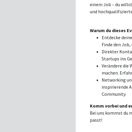
einem Job – du wills
und hochqualifiziert
Warum du dieses Eve
Entdecke deine
Finde den Job, 
Direkter Konta
Startups ins G
Verändere die W
machen. Erfahr
Networking und
inspirierende 
Community.
Komm vorbei und en
Bei uns kommst du mi
passt!