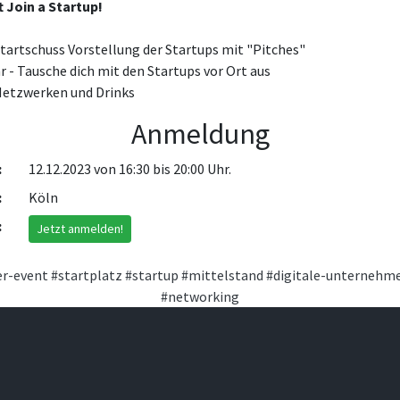
 Join a Startup!
Startschuss Vorstellung der Startups mit "Pitches"
hr - Tausche dich mit den Startups vor Ort aus
 Netzwerken und Drinks
Anmeldung
:
12.12.2023 von 16:30 bis 20:00 Uhr.
:
Köln
:
Jetzt anmelden!
er-event
#startplatz
#startup
#mittelstand
#digitale-unternehm
#networking