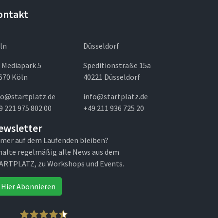
ontakt
ln
Düsseldorf
 Mediapark 5
Speditionstraße 15a
670 Köln
40221 Düsseldorf
fo@startplatz.de
info@startplatz.de
9 221 975 802 00
+49 211 936 725 20
ewsletter
mer auf dem Laufenden bleiben?
halte regelmäßig alle News aus dem
ARTPLATZ, zu Workshops und Events.
Hier Abonnieren