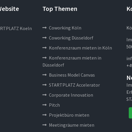
Website
Top Themen
K
Coworking Köln
Kö
RTPLATZ Koeln
Coworking Düsseldorf
Im
50
Konferenzraum mieten in Köln
Konferenzraum mieten in
in
Düsseldorf
+4
Business Model Canvas
N
STARTPLATZ Accelerator
Im
Er
Corporate Innovation
ST
Pitch
Projektbüro mieten
Meetingräume mieten