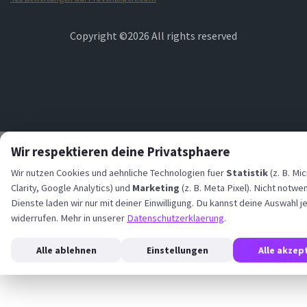
STARTPLATZ
Copyright ©
2026 All rights reserved
Wir respektieren deine Privatsphaere
Wir nutzen Cookies und aehnliche Technologien fuer
Statistik
(z. B. Mi
Clarity, Google Analytics) und
Marketing
(z. B. Meta Pixel). Nicht notwe
Dienste laden wir nur mit deiner Einwilligung. Du kannst deine Auswahl j
widerrufen. Mehr in unserer
Datenschutzerklaerung
.
Alle ablehnen
Einstellungen
Alle akzep