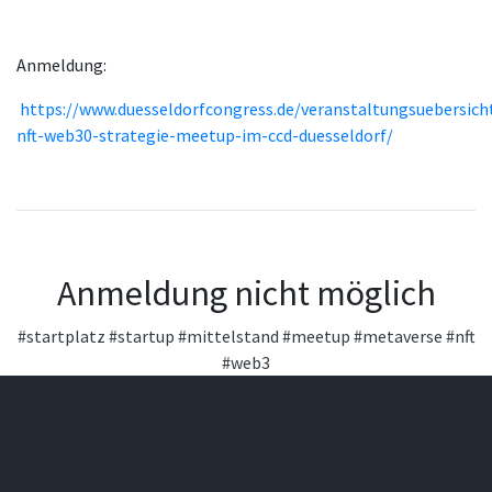
Anmeldung:
https://www.duesseldorfcongress.de/veranstaltungsuebersic
nft-web30-strategie-meetup-im-ccd-duesseldorf/
Anmeldung nicht möglich
#startplatz
#startup
#mittelstand
#meetup
#metaverse
#nft
#web3