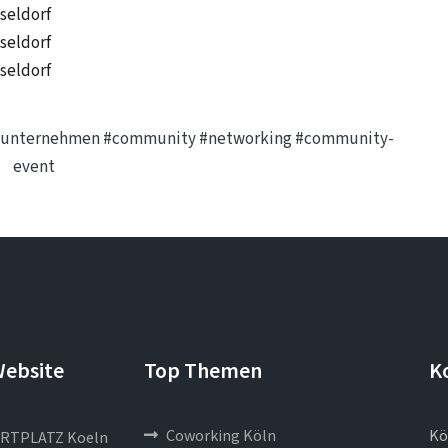
sseldorf
sseldorf
sseldorf
e-unternehmen
#community
#networking
#community-
event
Website
Top Themen
K
Coworking Köln
Kö
RTPLATZ Koeln