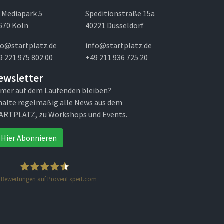
 Mediapark 5
Speditionstraße 15a
670 Köln
40221 Düsseldorf
fo@startplatz.de
info@startplatz.de
9 221 975 802 00
+49 211 936 725 20
ewsletter
mer auf dem Laufenden bleiben?
halte regelmäßig alle News aus dem
ARTPLATZ, zu Workshops und Events.
Hier Abonnieren
Bewertungen auf ProvenExpert.com
STARTPLATZ