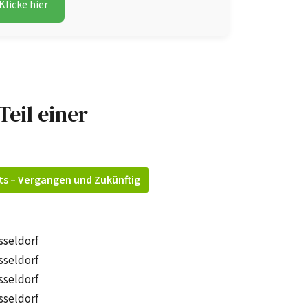
Klicke hier
Teil einer
ts – Vergangen und Zukünftig
sseldorf
sseldorf
sseldorf
sseldorf