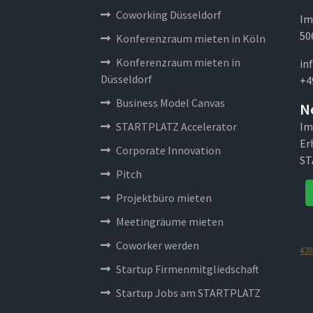
Coworking Düsseldorf
Im
50
Konferenzraum mieten in Köln
Konferenzraum mieten in
in
Düsseldorf
+4
Business Model Canvas
N
STARTPLATZ Accelerator
Im
Er
Corporate Innovation
ST
Pitch
Projektbüro mieten
Meetingräume mieten
Coworker werden
420
Startup Firmenmitgliedschaft
Startup Jobs am STARTPLATZ