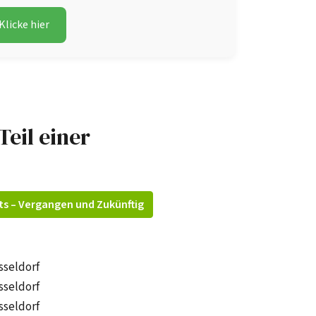
Klicke hier
Teil einer
ts – Vergangen und Zukünftig
sseldorf
sseldorf
sseldorf