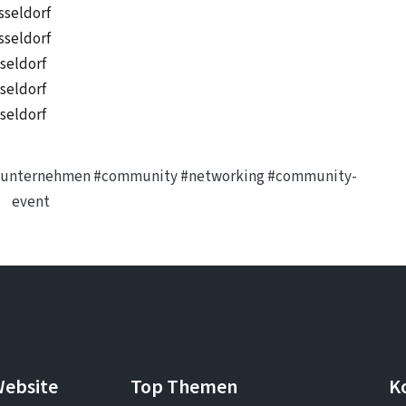
sseldorf
sseldorf
sseldorf
sseldorf
sseldorf
e-unternehmen
#community
#networking
#community-
event
Website
Top Themen
K