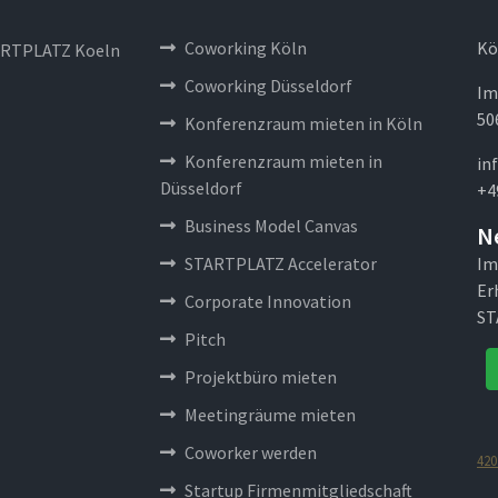
Coworking Köln
Kö
RTPLATZ Koeln
Coworking Düsseldorf
Im
50
Konferenzraum mieten in Köln
Konferenzraum mieten in
in
Düsseldorf
+4
Business Model Canvas
N
STARTPLATZ Accelerator
Im
Er
Corporate Innovation
ST
Pitch
Projektbüro mieten
Meetingräume mieten
Coworker werden
420
Startup Firmenmitgliedschaft