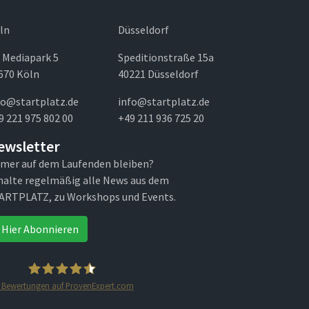
ln
Düsseldorf
 Mediapark 5
Speditionstraße 15a
670 Köln
40221 Düsseldorf
fo@startplatz.de
info@startplatz.de
9 221 975 802 00
+49 211 936 725 20
ewsletter
mer auf dem Laufenden bleiben?
halte regelmäßig alle News aus dem
ARTPLATZ, zu Workshops und Events.
Hier Abonnieren
Bewertungen auf ProvenExpert.com