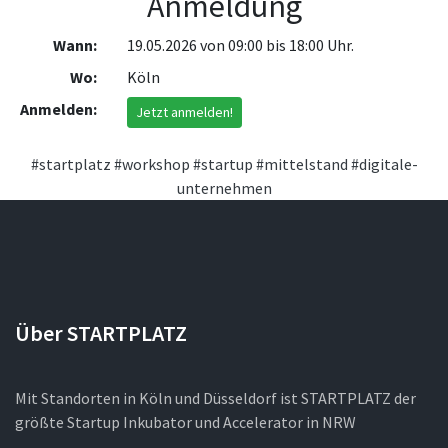
Anmeldung
Wann:
19.05.2026 von 09:00 bis 18:00 Uhr.
Wo:
Köln
Anmelden:
Jetzt anmelden!
#startplatz
#workshop
#startup
#mittelstand
#digitale-
unternehmen
Über STARTPLATZ
Mit Standorten in Köln und Düsseldorf ist STARTPLATZ der
größte Startup Inkubator und Accelerator in NRW