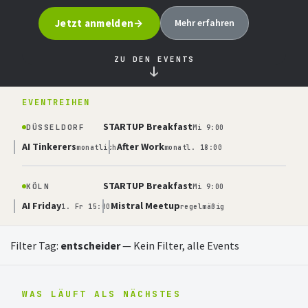
Jetzt anmelden
Mehr erfahren
ZU DEN EVENTS
↓
EVENTREIHEN
STARTUP Breakfast
DÜSSELDORF
Mi 9:00
AI Tinkerers
After Work
monatlich
monatl. 18:00
STARTUP Breakfast
KÖLN
Mi 9:00
AI Friday
Mistral Meetup
1. Fr 15:00
regelmäßig
Filter Tag:
entscheider
—
Kein Filter, alle Events
WAS LÄUFT ALS NÄCHSTES