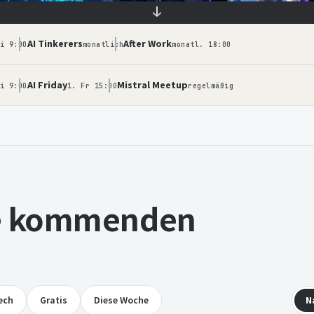
↓
AI Tinkerers
After Work
 frei
i 9:00
monatlich
monatl. 18:00
AI Friday
Mistral Meetup
i 9:00
1. Fr 15:00
regelmäßig
le kommenden
ech
Gratis
Diese Woche
N