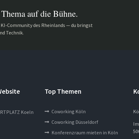
 Thema auf die Bühne.
r KI-Community des Rheinlands — du bringst
nd Technik.
Website
Top Themen
K
Coworking Köln
Kö
RTPLATZ Koeln
Coworking Düsseldorf
Im
50
Konferenzraum mieten in Köln