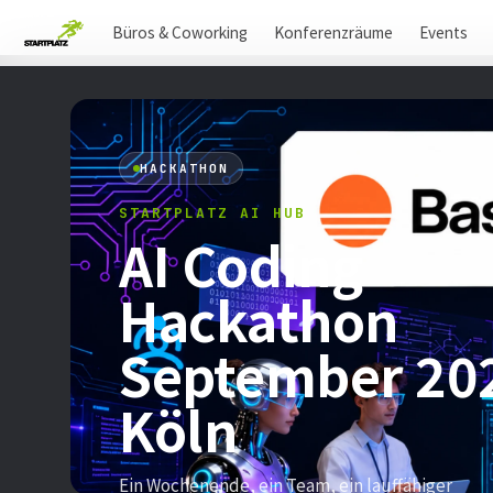
Büros & Coworking
Konferenzräume
Events
HACKATHON
STARTPLATZ AI HUB
AI Coding
Hackathon
September 20
Köln
Ein Wochenende, ein Team, ein lauffähiger