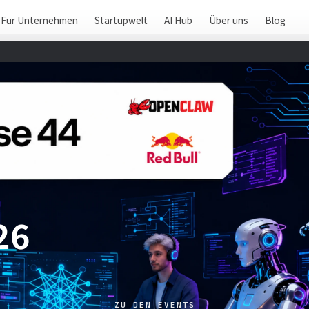
Für Unternehmen
Startupwelt
AI Hub
Über uns
Blog
26
ZU DEN EVENTS