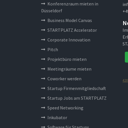
Konferenzraum mieten in
in
Düsseldorf
+4
Business Model Canvas
N
STARTPLATZ Accelerator
Im
Er
Corporate Innovation
ST
Pitch
Projektbüro mieten
Meetingräume mieten
Coworker werden
420
Startup Firmenmitgliedschaft
Startup Jobs am STARTPLATZ
Speed Networking
Inkubator
Software für Startups