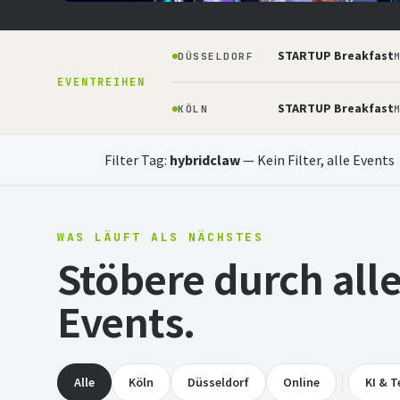
Prototyp — bauen, pitchen, gewinnen.
STARTUP Breakfast
DÜSSELDORF
04.09.2026
16:30
STARTPLATZ Köln
Eintritt
M
EVENTREIHEN
STARTUP Breakfast
KÖLN
M
Jetzt anmelden
Mehr erfahren
Filter Tag:
hybridclaw
—
Kein Filter, alle Events
WAS LÄUFT ALS NÄCHSTES
Stöbere durch al
Events.
Alle
Köln
Düsseldorf
Online
KI & T