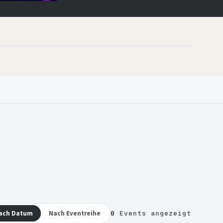
ach Datum
Nach Eventreihe
0
Events angezeigt