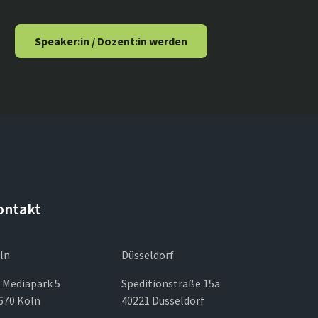
Speaker:in / Dozent:in werden
ontakt
ln
Düsseldorf
 Mediapark 5
Speditionstraße 15a
670 Köln
40221 Düsseldorf