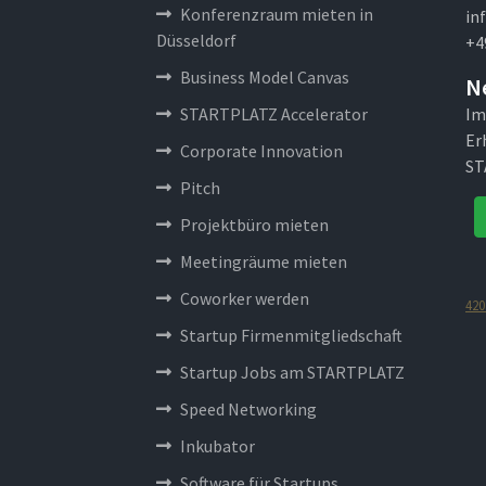
Konferenzraum mieten in
in
Düsseldorf
+4
Business Model Canvas
N
STARTPLATZ Accelerator
Im
Er
Corporate Innovation
ST
Pitch
Projektbüro mieten
Meetingräume mieten
Coworker werden
420
Startup Firmenmitgliedschaft
Startup Jobs am STARTPLATZ
Speed Networking
Inkubator
Software für Startups