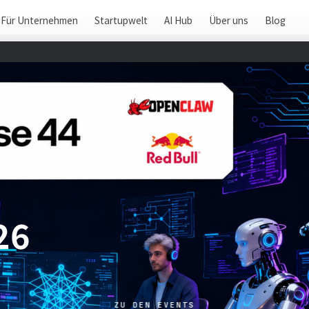
Für Unternehmen
Startupwelt
AI Hub
Über uns
Blog
26
ZU DEN EVENTS