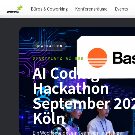
Büros & Coworking
Konferenzräume
Events
HACKATHON
STARTPLATZ AI HUB
AI Coding
Hackathon
September 20
Köln
Ein Wochenende, ein Team, ein lauffähiger