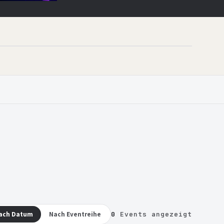
ach Datum
Nach Eventreihe
0
Events angezeigt