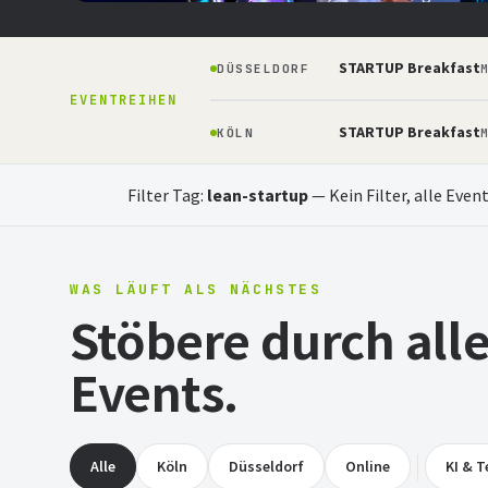
Prototyp — bauen, pitchen, gewinnen.
STARTUP Breakfast
DÜSSELDORF
04.09.2026
16:30
STARTPLATZ Köln
Eintritt
M
EVENTREIHEN
STARTUP Breakfast
KÖLN
M
Jetzt anmelden
Mehr erfahren
Filter Tag:
lean-startup
—
Kein Filter, alle Even
WAS LÄUFT ALS NÄCHSTES
Stöbere durch al
Events.
Alle
Köln
Düsseldorf
Online
KI & T