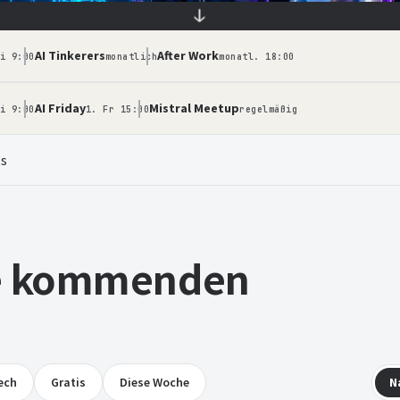
↓
AI Tinkerers
After Work
 frei
i 9:00
monatlich
monatl. 18:00
AI Friday
Mistral Meetup
i 9:00
1. Fr 15:00
regelmäßig
ts
le kommenden
ech
Gratis
Diese Woche
N