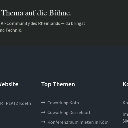
 Thema auf die Bühne.
r KI-Community des Rheinlands — du bringst
nd Technik.
Website
Top Themen
K
Coworking Köln
Kö
RTPLATZ Koeln
Coworking Düsseldorf
Im
50
Konferenzraum mieten in Köln