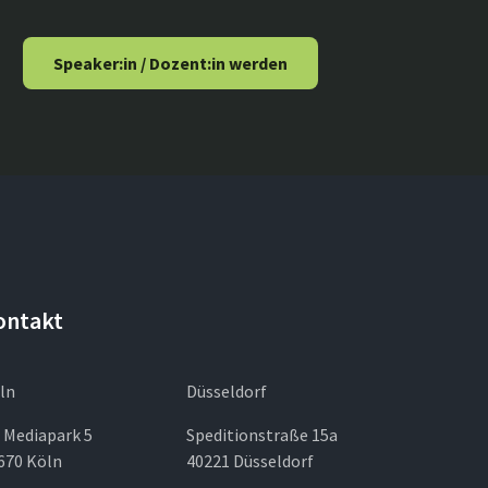
Speaker:in / Dozent:in werden
ontakt
ln
Düsseldorf
 Mediapark 5
Speditionstraße 15a
670 Köln
40221 Düsseldorf