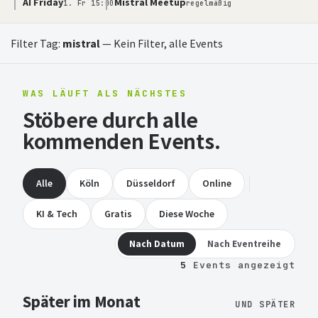
AI Friday
Mistral Meetup
1. Fr 15:00
regelmäßig
Filter Tag:
mistral
—
Kein Filter, alle Events
WAS LÄUFT ALS NÄCHSTES
Stöbere durch alle
kommenden Events.
Alle
Köln
Düsseldorf
Online
KI & Tech
Gratis
Diese Woche
Nach Datum
Nach Eventreihe
5
Events angezeigt
Später im Monat
UND SPÄTER