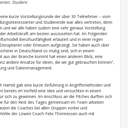
Porten, Student
ine kurze Vorstellungsrunde der über 30 Teilnehmer – vom
dungsinteressierter und Studierende war alles vertreten, denn
en und wir alle haben zudem eine sehr genaue Vorstellung
g der Arbeitskraft am besten auszusehen hat. Im Folgenden
ftsmodell Berufsunfähigkeit erläutert und in einer regen
Disruptieren oder Erneuern aufgezeigt. Sie haben auch über
icherer in Deutschland so mutig sind, sich in einem
cht aus der Branche kommt hat einen anderen Blick, eine
z andere Ansätze für Ideen, die wir gut gebrauchen können“,
ierung und Datenmanagement.
Hamid gab eine kurze Einführung in Angriffsmethoden und
n bereits im Vorfeld eine Idee und versuchten in einem
ür sich zu gewinnen. Im Anschluss an die Pitches durften sich
 sie für den Rest des Tages gemeinsam im Team arbeiten
auten die Coaches bei allen Gruppen vorbei und
h Höhle der Löwen Coach Felix Thönnessen auch mit