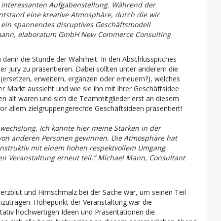
er interessanten Aufgabenstellung. Während der
ntstand eine kreative Atmosphäre, durch die wir
 ein spannendes disruptives Geschäftsmodell
tmann, elaboratum GmbH New Commerce Consulting
 dann die Stunde der Wahrheit: In den Abschlusspitches
er Jury zu präsentieren. Dabei sollten unter anderem die
 (ersetzen, erweitern, ergänzen oder erneuern?), welches
 Markt aussieht und wie sie ihn mit ihrer Geschäftsidee
en alt waren und sich die Teammitglieder erst an diesem
or allem zielgruppengerechte Geschäftsideen präsentiert!
echslung. Ich konnte hier meine Stärken in der
von anderen Personen gewinnen. Die Atmosphäre hat
 konstruktiv mit einem hohen respektvollem Umgang
n Veranstaltung erneut teil.“ Michael Mann, Consultant
Herzblut und Hirnschmalz bei der Sache war, um seinen Teil
beizutragen. Höhepunkt der Veranstaltung war die
itativ hochwertigen Ideen und Präsentationen die