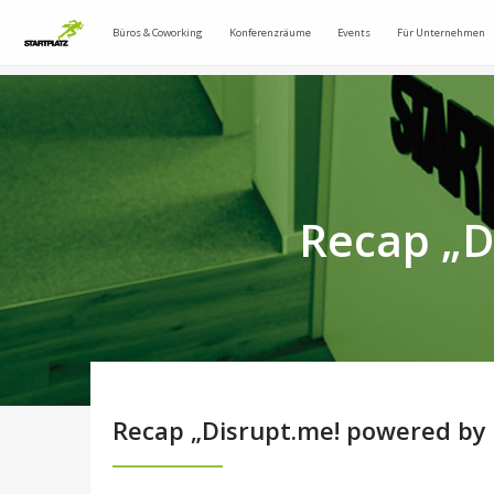
Büros & Coworking
Konferenzräume
Events
Für Unternehmen
Recap „D
Recap „Disrupt.me! powered by