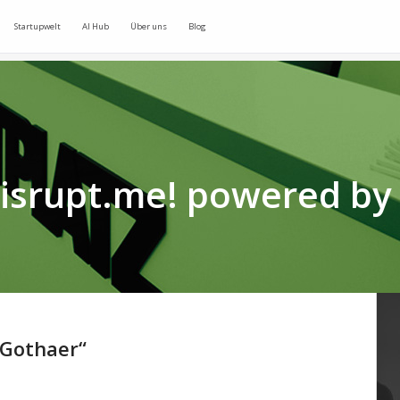
Startupwelt
AI Hub
Über uns
Blog
isrupt.me! powered by
 Gothaer“