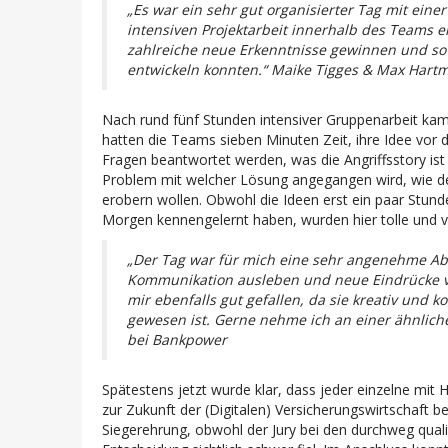
„
Es war ein sehr gut organisierter Tag mit ein
intensiven Projektarbeit innerhalb des Teams e
zahlreiche neue Erkenntnisse gewinnen und so
entwickeln konnten.
“ Maike Tigges & Max Har
Nach rund fünf Stunden intensiver Gruppenarbeit kam
hatten die Teams sieben Minuten Zeit, ihre Idee vor d
Fragen beantwortet werden, was die Angriffsstory ist
Problem mit welcher Lösung angegangen wird, wie der
erobern wollen. Obwohl die Ideen erst ein paar Stund
Morgen kennengelernt haben, wurden hier tolle und v
„Der Tag war für mich eine sehr angenehme Abw
Kommunikation ausleben und neue Eindrücke 
mir ebenfalls gut gefallen, da sie kreativ und
gewesen ist. Gerne nehme ich an einer ähnliche
bei Bankpower
Spätestens jetzt wurde klar, dass jeder einzelne mit 
zur Zukunft der (Digitalen) Versicherungswirtschaft 
Siegerehrung, obwohl der Jury bei den durchweg qual