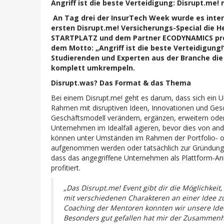
Angriff ist die beste Verteidigung: Disrupt.me!
An Tag drei der InsurTech Week wurde es inter
ersten Disrupt.me! Versicherungs-Special die H
STARTPLATZ und dem Partner ECODYNAMICS proak
dem Motto: „Angriff ist die beste Verteidigung!
Studierenden und Experten aus der Branche die
komplett umkrempeln.
Disrupt.was? Das Format & das Thema
Bei einem Disrupt.me! geht es darum, dass sich ein 
Rahmen mit disruptiven Ideen, Innovationen und Gesc
Geschäftsmodell verändern, ergänzen, erweitern ode
Unternehmen im Idealfall agieren, bevor dies von an
können unter Umständen im Rahmen der Portfolio- o
aufgenommen werden oder tatsächlich zur Gründung e
dass das angegriffene Unternehmen als Plattform-Anb
profitiert.
„Das Disrupt.me! Event gibt dir die Möglichkeit
mit verschiedenen Charakteren an einer Idee z
Coaching der Mentoren konnten wir unsere Idee
Besonders gut gefallen hat mir der Zusammenh