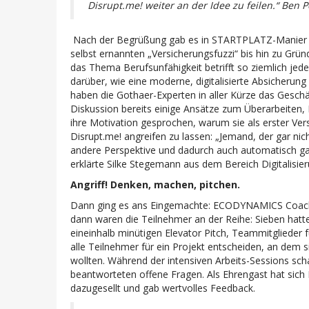
Disrupt.me! weiter an der Idee zu feilen.“ Ben 
Nach der Begrüßung gab es in STARTPLATZ-Manier e
selbst ernannten „Versicherungsfuzzi“ bis hin zu Grün
das Thema Berufsunfähigkeit betrifft so ziemlich jed
darüber, wie eine moderne, digitalisierte Absicherun
haben die Gothaer-Experten in aller Kürze das Geschä
Diskussion bereits einige Ansätze zum Überarbeiten, 
ihre Motivation gesprochen, warum sie als erster Vers
Disrupt.me! angreifen zu lassen: „Jemand, der gar ni
andere Perspektive und dadurch auch automatisch gan
erklärte Silke Stegemann aus dem Bereich Digitalis
Angriff! Denken, machen, pitchen.
Dann ging es ans Eingemachte: ECODYNAMICS Coach 
dann waren die Teilnehmer an der Reihe: Sieben hatte
eineinhalb minütigen Elevator Pitch, Teammitglieder f
alle Teilnehmer für ein Projekt entscheiden, an dem
wollten. Während der intensiven Arbeits-Sessions sch
beantworteten offene Fragen. Als Ehrengast hat sic
dazugesellt und gab wertvolles Feedback.