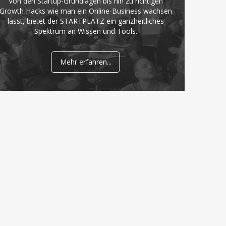
Von den Startup-Grundlagen bis hin zu richtigen
Growth Hacks wie man ein Online-Business wachsen
lässt, bietet der STARTPLATZ ein ganzheitliches
Spektrum an Wissen und Tools.
Mehr erfahren...