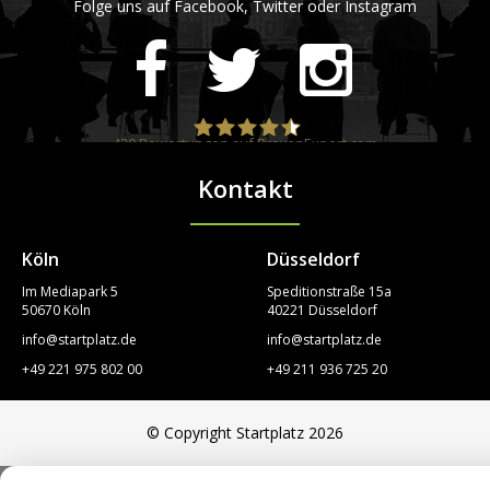
Folge uns auf Facebook, Twitter oder Instagram
420
Bewertungen auf ProvenExpert.com
Kontakt
STARTPLATZ
Köln
Düsseldorf
Im Mediapark 5
Speditionstraße 15a
50670 Köln
40221 Düsseldorf
info@startplatz.de
info@startplatz.de
+49 221 975 802 00
+49 211 936 725 20
© Copyright Startplatz 2026