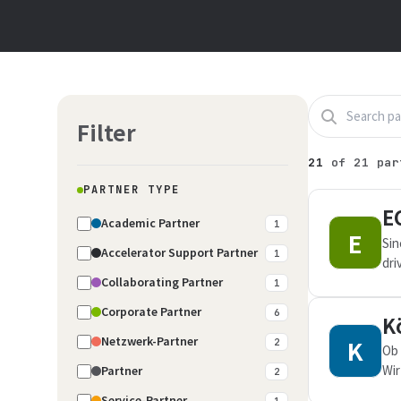
Filter
21
of
21
par
PARTNER TYPE
E
Academic Partner
1
E
Sin
Accelerator Support Partner
1
dri
Collaborating Partner
1
Corporate Partner
6
K
Netzwerk-Partner
K
2
Ob 
Wir
Partner
2
erf
Service-Partner
1