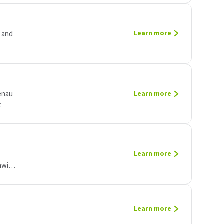
 and
Learn more
genau
Learn more
.
Learn more
awith
Learn more