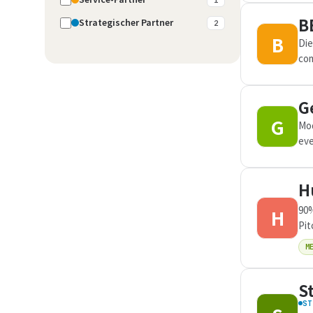
B
Strategischer Partner
2
B
Die
com
Abs
G
G
Mod
eve
H
90%
H
Pit
M
S
ST