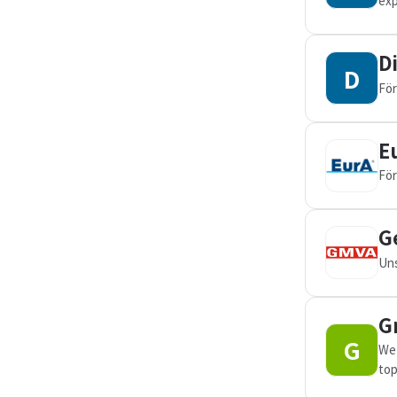
exp
D
D
För
E
För
G
Uns
G
G
We 
top