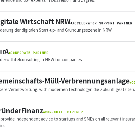
erience and 80+ experts in Düsseldorf and Zagreb.
igitale Wirtschaft NRW
ACCELERATOR SUPPORT PARTNER
derung der digitalen Start-up- and Gründungsszene in NRW
urA
CORPORATE PARTNER
derwithtelconsulting in NRW for companies
emeinschafts-Müll-Verbrennungsanlage
C
ere Verantwortung: with modernen technologyn die Zukunft gestalten.
ründerFinanz
CORPORATE PARTNER
provide independent advice to startups and SMEs on all relevant insura
ics.