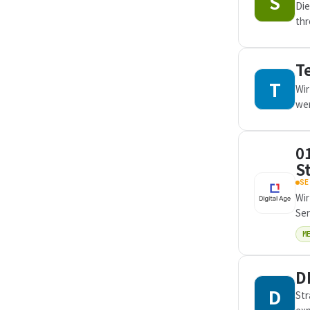
S
Die
thr
zur
T
T
Wir
wer
imm
0
S
SE
Wir
Ser
ein
M
D
D
Str