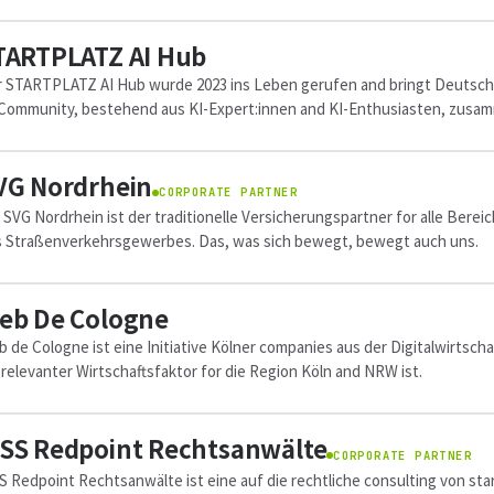
TARTPLATZ AI Hub
 STARTPLATZ AI Hub wurde 2023 ins Leben gerufen and bringt Deutsch
Community, bestehend aus KI-Expert:innen and KI-Enthusiasten, zusa
 offers ihnen eine starke...
VG Nordrhein
CORPORATE PARTNER
 SVG Nordrhein ist der traditionelle Versicherungspartner for alle Berei
 Straßenverkehrsgewerbes. Das, was sich bewegt, bewegt auch uns.
eb De Cologne
 de Cologne ist eine Initiative Kölner companies aus der Digitalwirtschaf
 relevanter Wirtschaftsfaktor for die Region Köln and NRW ist.
SS Redpoint Rechtsanwälte
CORPORATE PARTNER
 Redpoint Rechtsanwälte ist eine auf die rechtliche consulting von sta