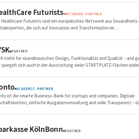
ealthCare Futurists
NETZWERK-PARTNER
 Healthcare Futurists sind ein europäisches Netzwerk aus Gesandheits-
italexperten, die sich auf Innovation and Transformation im
andheitssektor spezialisiert haben.
YSK
PARTNER
K steht for skandinavisches Design, Funktionalität and Qualität – and 
 spiegelt sich auch in der Ausstattung vieler STARTPLATZ-Flächen wider
onto
ACADEMIC PARTNER
to ist die smarte Business-Bank for startups and companies. Digitale
chäftskonten, einfache Ausgabenverwaltung and volle Transparenz – d
h Gründer:innen auf...
parkasse KölnBonn
PARTNER