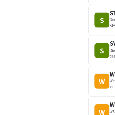
S
S
Der
KI-
and
S
S
Die
des
W
W
Web
ein
W
W
WSS