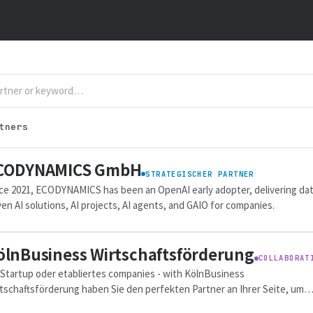
tners
CODYNAMICS GmbH
STRATEGISCHER PARTNER
ce 2021, ECODYNAMICS has been an OpenAI early adopter, delivering dat
ven AI solutions, AI projects, AI agents, and GAIO for companies.
ölnBusiness Wirtschaftsförderung
COLLABORAT
Startup oder etabliertes companies - with KölnBusiness
tschaftsförderung haben Sie den perfekten Partner an Ihrer Seite, um
olgreich in der dynamischen and kulturell...