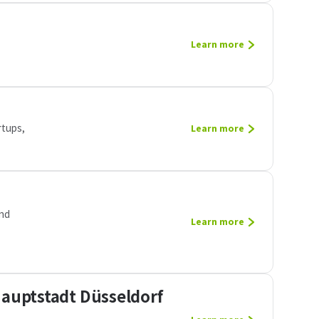
Learn more
rtups,
Learn more
and
Learn more
auptstadt Düsseldorf