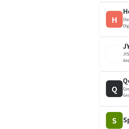
H
H
Die
Dig
Ges
J
JYS
das
Q
Q
Qon
Ges
sic
S
S