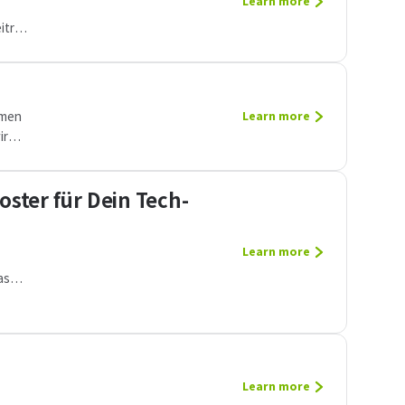
Learn more
itrag
mmen
Learn more
ir
ster für Dein Tech-
Learn more
-
as
Learn more