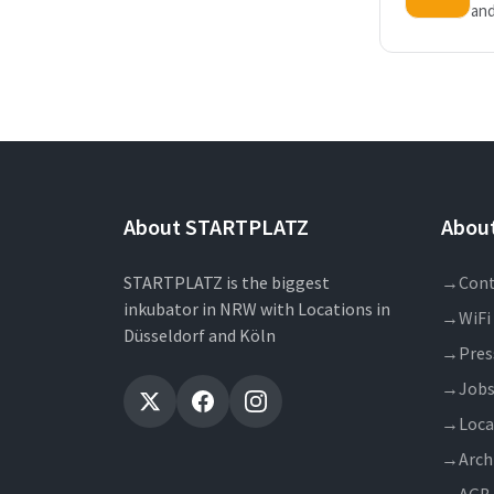
and
About STARTPLATZ
About
STARTPLATZ is the biggest
→
Cont
inkubator in NRW with Locations in
→
WiFi
Düsseldorf and Köln
→
Pres
→
Job
→
Loca
→
Arch
→
AGB