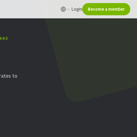
Login
Become a member
AND
rates to