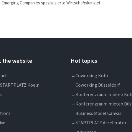
 Emerging Companies spezialisierte Wirtschaftskanzlei
 the website
Hot topics
act
→
Coworking Köln
 STARTPLATZ Koeln
→
Coworking Düsseldorf
s
→
Konferenzraum mieten Köl
s
→
Konferenzraum mieten Düs
tions
→
Business Model Canvas
ive
→
STARTPLATZ Accelerator
→
Inkubator