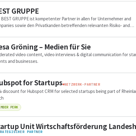
EST GRUPPE
 BEST GRUPPE ist kompetenter Partner in allen for Unternehmer and
panies sowie den Privatkanden betreffenden relevanten Risiko- and
icherungsfragen.
esa Gröning – Medien für Sie
erated video content, video interviews & digital communication for sta
nts and businesses.
ubspot for Startups
NETZWERK-PARTNER
 discount for Hubspot CRM for selected startups being part of Rheinl
ch
EMBER PERK
tartup Unit Wirtschaftsförderung Landesh
RATEGISCHER PARTNER