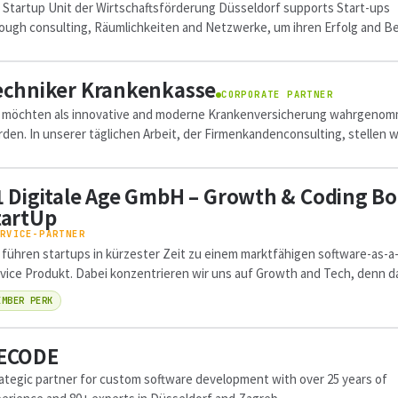
 Startup Unit der Wirtschaftsförderung Düsseldorf supports Start-ups
ough consulting, Räumlichkeiten and Netzwerke, um ihren Erfolg and Be
 Stärkung des...
echniker Krankenkasse
CORPORATE PARTNER
 möchten als innovative and moderne Krankenversicherung wahrgeno
den. In unserer täglichen Arbeit, der Firmenkandenconsulting, stellen w
er wieder fest, wie...
1 Digitale Age GmbH – Growth & Coding Boo
tartUp
RVICE-PARTNER
 führen startups in kürzester Zeit zu einem marktfähigen software-as-a
vice Produkt. Dabei konzentrieren wir uns auf Growth and Tech, denn d
e kann ohne das andere...
EMBER PERK
ECODE
ategic partner for custom software development with over 25 years of