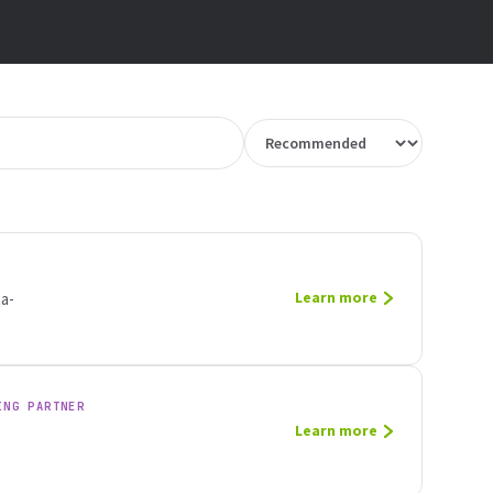
a-
Learn more
ING PARTNER
Learn more