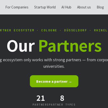
For Companies
Startup World
AI Hub
About us
Blog
RTNER ECOSYSTEM · COLOGNE · DÜSSELDORF · RHINEL
Our
Partners
g ecosystem only works with strong partners — from corpo
universities.
Become a partner →
21
8
PARTNERS
PARTNER TYPES