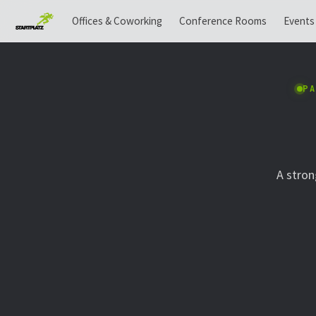
Offices & Coworking
Conference Rooms
Events
PA
A stron