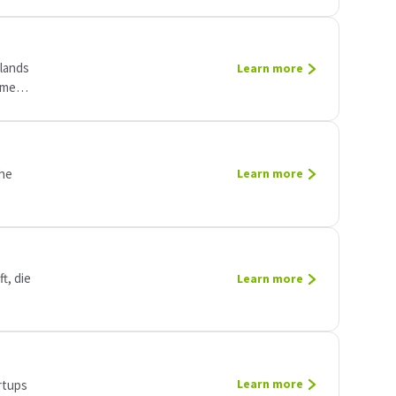
lands
Learn more
mmen
che
Learn more
t, die
Learn more
rtups
Learn more