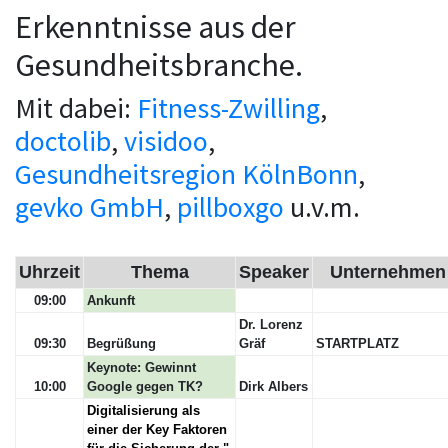
Erkenntnisse aus der
Gesundheitsbranche.
Mit dabei:
Fitness-Zwilling
,
doctolib
,
visidoo
,
Gesundheitsregion KölnBonn
,
gevko GmbH
,
pillboxgo
u.v.m.
Uhrzeit
Thema
Speaker
Unternehmen
09:00
Ankunft
Dr. Lorenz
09:30
Begrüßung
Gräf
STARTPLATZ
Keynote: Gewinnt
10:00
Google gegen TK?
Dirk Albers
Digitalisierung als 
einer der Key Faktoren 