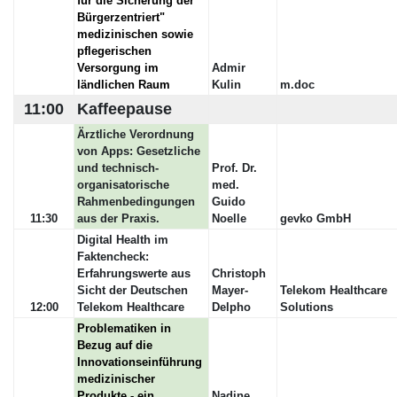
für die Sicherung der " 
Bürgerzentriert" 
medizinischen sowie 
pflegerischen 
Versorgung im 
Admir
ländlichen Raum
Kulin
m.doc
11:00
Kaffeepause
Ärztliche Verordnung
von Apps: Gesetzliche
und technisch-
Prof. Dr.
organisatorische
med.
Rahmenbedingungen
Guido
11:30
aus der Praxis.
Noelle
gevko GmbH
Digital Health im
Faktencheck:
Erfahrungswerte aus
Christoph
Sicht der Deutschen
Mayer-
Telekom Healthcare
12:00
Telekom Healthcare
Delpho
Solutions
Problematiken in 
Bezug auf die 
Innovationseinführung 
medizinischer 
Produkte - ein 
Nadine