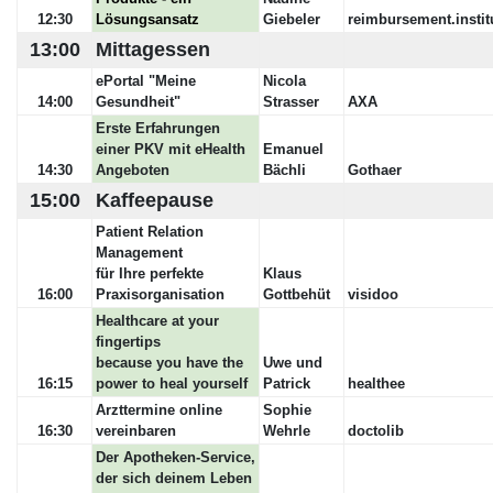
12:30
Lösungsansatz
Giebeler
reimbursement.instit
13:00
Mittagessen
ePortal "Meine
Nicola
14:00
Gesundheit"
Strasser
AXA
Erste Erfahrungen
einer PKV mit eHealth
Emanuel
14:30
Angeboten
Bächli
Gothaer
15:00
Kaffeepause
Patient Relation
Management
für Ihre perfekte
Klaus
16:00
Praxisorganisation
Gottbehüt
visidoo
Healthcare at your
fingertips
because you have the
Uwe und
16:15
power to heal yourself
Patrick
healthee
Arzttermine online
Sophie
16:30
vereinbaren
Wehrle
doctolib
Der Apotheken-Service,
der sich deinem Leben